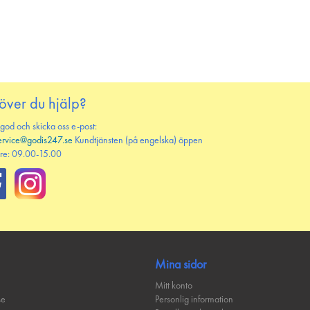
PÅ
TILL
P
ÖNSKELISTAN
JÄMFÖR
Ö
över du hjälp?
 god och skicka oss e-post:
ervice@godis247.se
Kundtjänsten (på engelska) öppen
re: 09.00-15.00
Mina sidor
Mitt konto
se
Personlig information