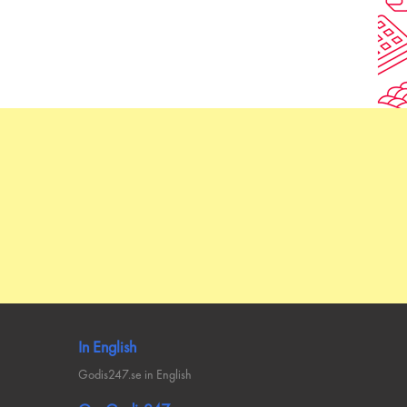
Å
TILL
NSKELISTAN
JÄMFÖR
In English
Godis247.se in English