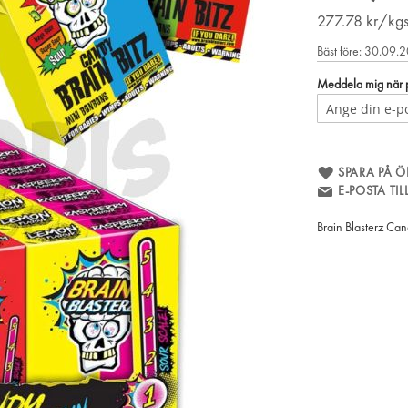
277.78
kr/kg
Bäst före: 30.09.
Meddela mig när pr
SPARA PÅ Ö
E-POSTA TI
Brain Blasterz Can