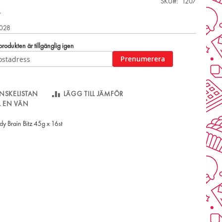
SKU
1207
s
2028
odukten är tillgänglig igen
Prenumerera
NSKELISTAN
LÄGG TILL JÄMFÖR
LL EN VÄN
dy Brain Bitz 45g x 16st