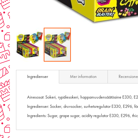
Skip
to
Ingredienser
Mer information
Recensione
the
beginning
of
the
Ainesosat: Sokeri, rypälesokeri, happamuudensäätöaine E330, E29
images
Ingredienser: Socker, druvsocker, surhetsregulator E330, E296, f
gallery
Ingredients: Sugar, grape sugar, acidity regulator E330, E296, thi