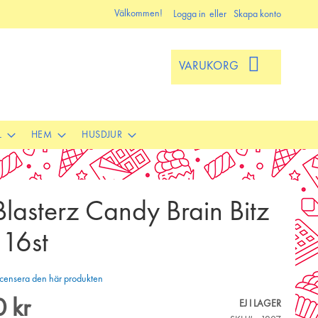
Välkommen!
Logga in
Skapa konto
VARUKORG
L
HEM
HUSDJUR
Blasterz Candy Brain Bitz
 16st
 recensera den här produkten
 kr
EJ I LAGER