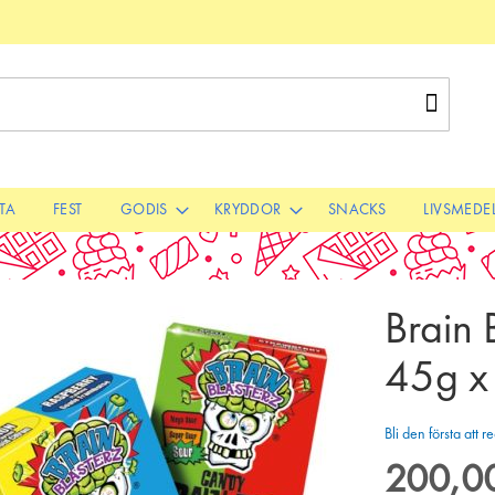
Sök
STA
FEST
GODIS
KRYDDOR
SNACKS
LIVSMEDE
Brain 
45g x
Bli den första att
200,00