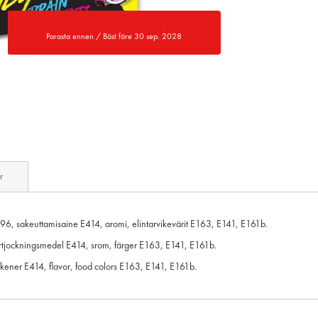
Parasta ennen / Bäst före 30 sep. 2028
r
6, sakeuttamisaine E414, aromi, elintarvikevärit E163, E141, E161b.
örtjockningsmedel E414, srom, färger E163, E141, E161b.
ckener E414, flavor, food colors E163, E141, E161b.