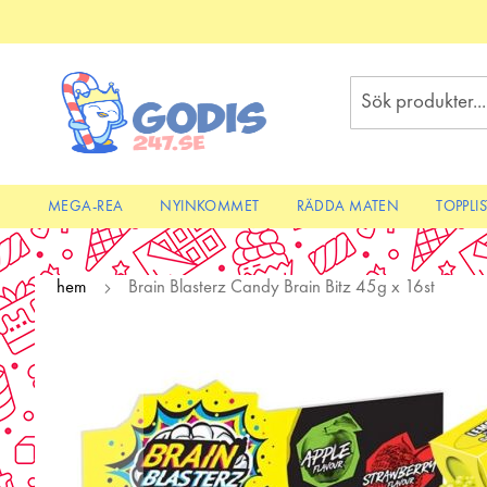
Skip
to
Content
Sök
MEGA-REA
NYINKOMMET
RÄDDA MATEN
TOPPLI
hem
Brain Blasterz Candy Brain Bitz 45g x 16st
Skip
to
the
end
of
the
images
gallery