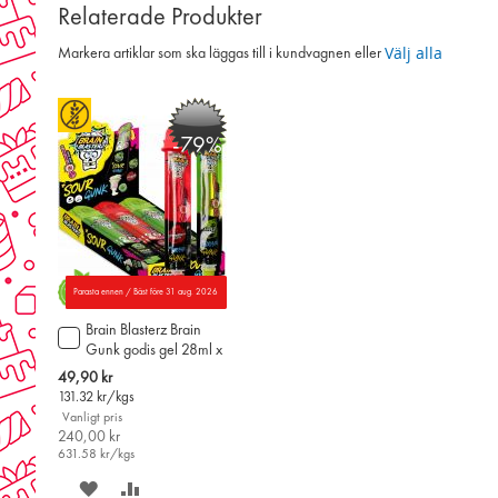
Relaterade Produkter
Välj alla
Markera artiklar som ska läggas till i kundvagnen eller
-79%
Parasta ennen / Bäst före 31 aug. 2026
Brain Blasterz Brain
Lägg
Gunk godis gel 28ml x
till
12st
i
Special
49,90 kr
varukorgen
Price
131.32
kr/kgs
Vanligt pris
240,00 kr
631.58
kr/kgs
SPARA
LÄGG