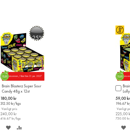
-25%
Parasta ennen / Bäst före 31 jan. 2027
Parasta en
Brain Blasterz Super Sour
Brai
Lägg
Candy 48g x 12st
Loll
till
i
Special
Special
180,00 kr
59,00 kr
varu
Price
Price
312.50
kr/kgs
196.67
k
Vanligt pris
Vanligt pr
240,00 kr
225,00 k
416.67
kr/kgs
750.00
kr
SPARA
LÄGG
S