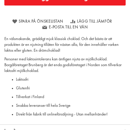
SPARA PÅ ÖNSKELISTAN
LÄGG TILL JÄMFÖR
E-POSTA TILL EN VÄN
En välsmakande, gräddigt mjuk klassisk choklad. Och det bästa är att
produkten är en njutning tillåten för nästan alla, för den innehåller varken
laktos eller gluten. En drömchoklad!
Personer med laktosintolerans kan äntligen njuta av mjölkchoklad.
Borgåföretaget Brunberg är det enda godisföretaget i Norden som tillverkar
laktosfri mjölkchoklad.
Laktosfri
Glutenfri
Tillverkat i Finland
Snabba leveranser till hela Sverige
Direkt från fabrik till onlineförsäljning - Utan mellanhänder!