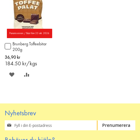
Parasta ennen / Bäst före 23 okt. 2026
Brunberg Toffeebitar
Lägg
200g
till
i
36,90 kr
varukorgen
184.50
kr/kgs
SPARA
LÄGG
PÅ
TILL
ÖNSKELISTAN
JÄMFÖR
Nyhetsbrev
Prenumerera
Prenumerera
på
vårt