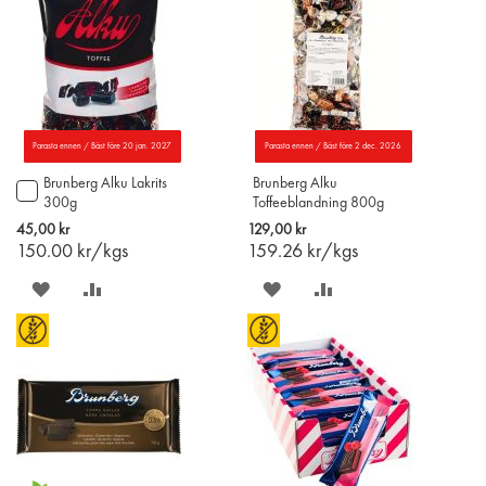
Parasta ennen / Bäst före 20 jan. 2027
Parasta ennen / Bäst före 2 dec. 2026
Brunberg Alku Lakrits
Brunberg Alku
Lägg
300g
Toffeeblandning 800g
till
i
45,00 kr
129,00 kr
varukorgen
150.00
kr/kgs
159.26
kr/kgs
SPARA
LÄGG
SPARA
LÄGG
PÅ
TILL
PÅ
TILL
ÖNSKELISTAN
JÄMFÖR
ÖNSKELISTAN
JÄMFÖR