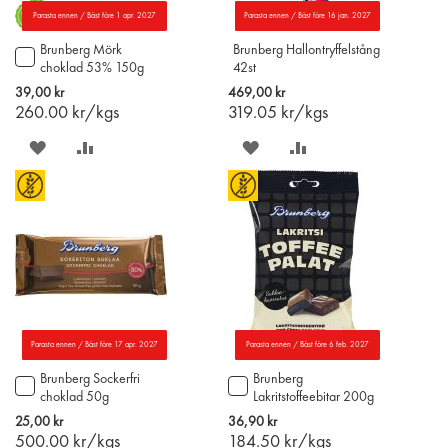
Parasta ennen / Bäst före 1 apr. 2027
Parasta ennen / Bäst före 16 jan. 2027
Brunberg Mörk
Brunberg Hallontryffelstång
Lägg
choklad 53% 150g
42st
till
i
39,00 kr
469,00 kr
varukorgen
260.00
kr/kgs
319.05
kr/kgs
SPARA
LÄGG
SPARA
LÄGG
PÅ
TILL
PÅ
TILL
ÖNSKELISTAN
JÄMFÖR
ÖNSKELISTAN
JÄMFÖR
Parasta ennen / Bäst före 17 apr. 2027
Parasta ennen / Bäst före 6 feb. 2027
Brunberg Sockerfri
Brunberg
Lägg
Lägg
choklad 50g
Lakritstoffeebitar 200g
till
till
i
i
25,00 kr
36,90 kr
varukorgen
varukorgen
500.00
kr/kgs
184.50
kr/kgs