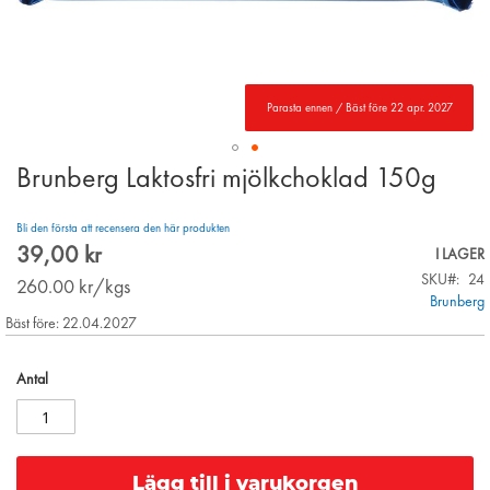
Parasta ennen / Bäst före 22 apr. 2027
Brunberg Laktosfri mjölkchoklad 150g
Skip
to
the
Bli den första att recensera den här produkten
beginning
39,00 kr
I LAGER
of
SKU
24
the
260.00
kr/kgs
Brunberg
images
Bäst före: 22.04.2027
gallery
Antal
Lägg till i varukorgen