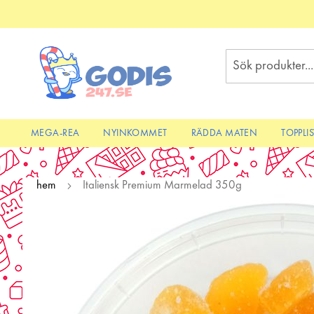
Skip
to
Content
Sök
MEGA-REA
NYINKOMMET
RÄDDA MATEN
TOPPLI
hem
Italiensk Premium Marmelad 350g
Skip
to
the
end
of
the
images
gallery