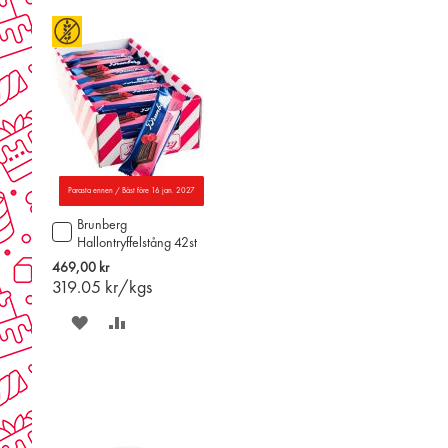
Parasta ennen / Bäst före 16 jan. 2027
Brunberg
Lägg
Hallontryffelstång 42st
till
i
469,00 kr
varukorgen
319.05
kr/kgs
SPARA
LÄGG
PÅ
TILL
ÖNSKELISTAN
JÄMFÖR