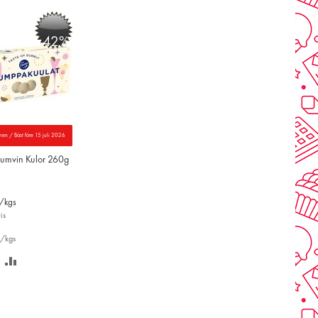
-42%
nen / Bäst före 15 juli 2026
kumvin Kulor 260g
/kgs
is
r/kgs
PARA
LÄGG
Å
TILL
NSKELISTAN
JÄMFÖR