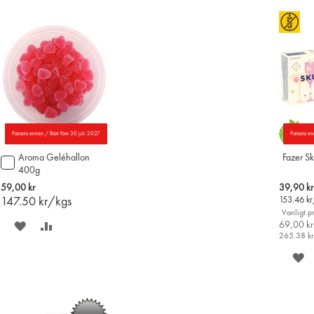
Parasta ennen / Bäst före 30 juli 2027
Parasta en
Aroma Geléhallon
Fazer S
Lägg
400g
till
i
Special
59,00 kr
39,90 kr
varukorgen
Price
147.50
kr/kgs
153.46
kr
Vanligt pr
SPARA
LÄGG
69,00 kr
265.38
k
PÅ
TILL
S
ÖNSKELISTAN
JÄMFÖR
P
Ö