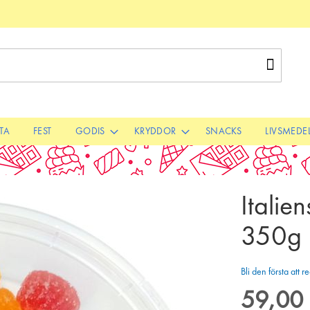
Sök
STA
FEST
GODIS
KRYDDOR
SNACKS
LIVSMEDE
Itali
350g
Bli den första att
59,00 