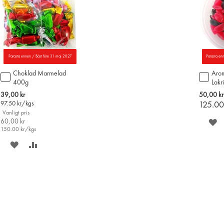
Parasta ennen / Bäst före 31 maj 2027
Parasta en
Choklad Marmelad
Arom
Lägg
Lägg
400g
Lakr
till
till
i
i
Special
39,00 kr
50,00 kr
varukorgen
varu
Price
97.50
kr/kgs
125.0
Vanligt pris
60,00 kr
S
150.00
kr/kgs
P
SPARA
LÄGG
Ö
PÅ
TILL
ÖNSKELISTAN
JÄMFÖR