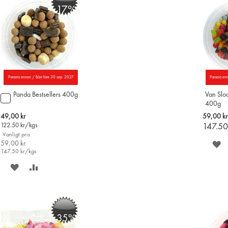
-17%
Parasta ennen / Bäst före 30 sep. 2027
Parasta en
Panda Bestsellers 400g
Van Slo
Lägg
400g
till
i
Special
49,00 kr
59,00 kr
varukorgen
Price
122.50
kr/kgs
147.5
Vanligt pris
59,00 kr
S
147.50
kr/kgs
P
SPARA
LÄGG
Ö
PÅ
TILL
ÖNSKELISTAN
JÄMFÖR
-35%