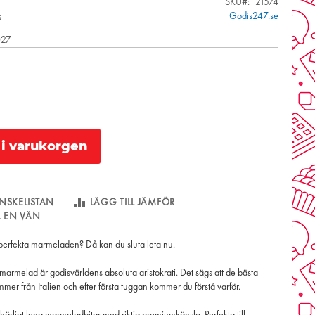
SKU
21574
s
Godis247.se
027
l i varukorgen
NSKELISTAN
LÄGG TILL JÄMFÖR
LL EN VÄN
 perfekta marmeladen? Då kan du sluta leta nu.
marmelad är godisvärldens absoluta aristokrati. Det sägs att de bästa
r från Italien och efter första tuggan kommer du förstå varför.