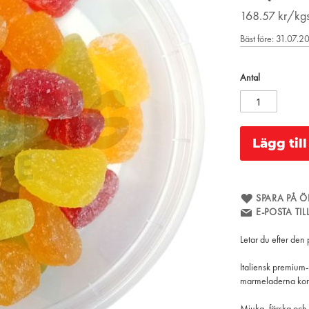
168.57
kr/kg
Bäst före: 31.07.2
Antal
Lägg til
SPARA PÅ Ö
E-POSTA TI
Letar du efter den
Italiensk premium-
marmeladerna komme