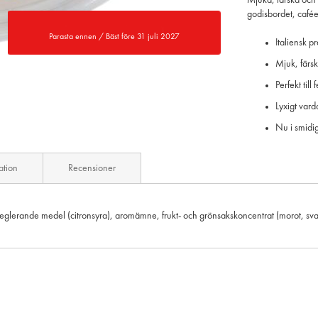
Mjuka, färska och 
godisbordet, caféet
Parasta ennen / Bäst före 31 juli 2027
Italiensk 
Mjuk, färsk
Perfekt till
Lyxigt var
Nu i smidi
ation
Recensioner
eglerande medel (citronsyra), aromämne, frukt- och grönsakskoncentrat (morot, svart mo