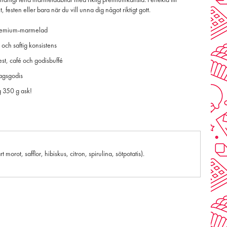
härligt lena marmeladbitar med riktig premiumkänsla. Perfekta till
, festen eller bara när du vill unna dig något riktigt gott.
premium-marmelad
 och saftig konsistens
 fest, café och godisbuffé
dagsgodis
g 350 g ask!
rot, safflor, hibiskus, citron, spirulina, sötpotatis).