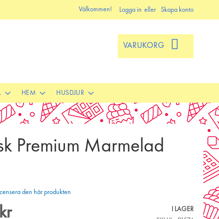
Välkommen!
Logga in
Skapa konto
VARUKORG
L
HEM
HUSDJUR
ensk Premium Marmelad
 recensera den här produkten
kr
I LAGER