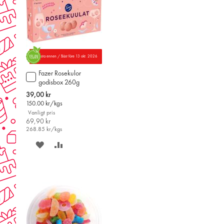
Parasta ennen / Bäst före 13 okt. 2026
Fazer Rosekulor
Lägg
godisbox 260g
till
i
Special
39,00 kr
varukorgen
Price
150.00
kr/kgs
Vanligt pris
69,90 kr
268.85
kr/kgs
SPARA
LÄGG
PÅ
TILL
ÖNSKELISTAN
JÄMFÖR