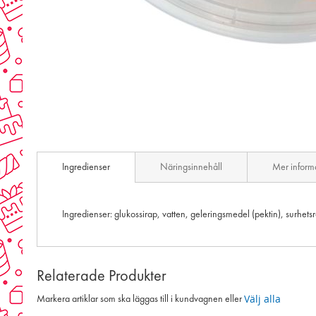
Skip
to
the
beginning
of
the
images
gallery
Ingredienser
Näringsinnehåll
Mer inform
Ingredienser: glukossirap, vatten, geleringsmedel (pektin), surhetsr
Relaterade Produkter
Välj alla
Markera artiklar som ska läggas till i kundvagnen eller