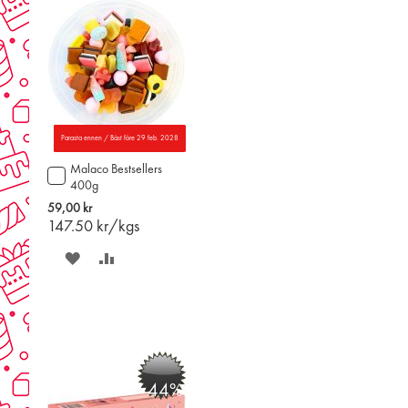
Parasta ennen / Bäst före 29 feb. 2028
Malaco Bestsellers
Lägg
400g
till
i
59,00 kr
varukorgen
147.50
kr/kgs
SPARA
LÄGG
PÅ
TILL
ÖNSKELISTAN
JÄMFÖR
-44%