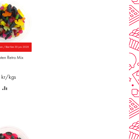
nen / Bäst före 30 juni 2028
oten Retro Mix
0
kr/kgs
PARA
LÄGG
Å
TILL
NSKELISTAN
JÄMFÖR