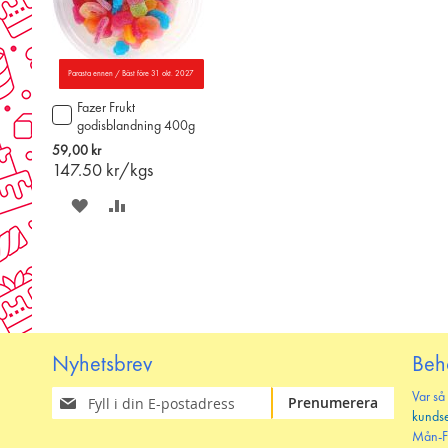
Parasta ennen / Bäst före 31 okt. 2027
Fazer Frukt
Lägg
godisblandning 400g
till
i
59,00 kr
varukorgen
147.50
kr/kgs
SPARA
LÄGG
PÅ
TILL
ÖNSKELISTAN
JÄMFÖR
Nyhetsbrev
Beh
Prenumerera
Var så
Prenumerera
på
kunds
vårt
Mån-F