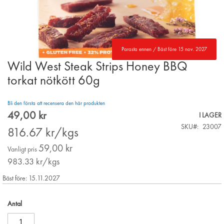
Parasta ennen / Bäst före 15 nov. 2027
Wild West Steak Strips Honey BBQ
Skip
to
torkat nötkött 60g
the
beginning
Bli den första att recensera den här produkten
of
49,00 kr
the
Special
I LAGER
images
Price
SKU
23007
816.67
kr/kgs
gallery
59,00 kr
Vanligt pris
983.33
kr/kgs
Bäst före: 15.11.2027
Antal