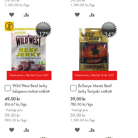
59,00 kr
59,00 kr
1,180.00
kr/kgs
1,180.00
kr/kgs
SPARA
LÄGG
SPARA
LÄGG
PÅ
TILL
PÅ
TILL
-17%
-34%
ÖNSKELISTAN
JÄMFÖR
ÖNSKELISTAN
JÄMFÖR
Parasta ennen / Bäst före 15 juni 2027
Parasta ennen / Bäst före 18 okt. 2027
Wild West Beef Jerky
Bullseye Meats Beef
Lägg
Lägg
Jalapeno torkat nötkött
Jerky Teriyaki nötkött
till
till
60g
50g
i
i
Special
Special
49,00 kr
39,00 kr
varukorgen
varukorgen
Price
Price
816.67
kr/kgs
780.00
kr/kgs
Vanligt pris
Vanligt pris
59,00 kr
59,00 kr
983.33
kr/kgs
1,180.00
kr/kgs
SPARA
LÄGG
SPARA
LÄGG