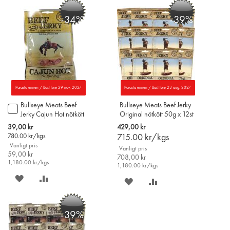
PÅ
TILL
PÅ
TILL
-34%
-39%
ÖNSKELISTAN
JÄMFÖR
ÖNSKELISTAN
JÄMFÖR
Parasta ennen / Bäst före 29 nov. 2027
Parasta ennen / Bäst före 23 aug. 2027
Bullseye Meats Beef
Bullseye Meats Beef Jerky
Lägg
Jerky Cajun Hot nötkött
Original nötkött 50g x 12st
till
50g
i
Special
39,00 kr
429,00 kr
varukorgen
Price
780.00
kr/kgs
715.00
kr/kgs
Vanligt pris
Vanligt pris
59,00 kr
708,00 kr
1,180.00
kr/kgs
1,180.00
kr/kgs
SPARA
LÄGG
SPARA
LÄGG
PÅ
TILL
PÅ
TILL
-39%
ÖNSKELISTAN
JÄMFÖR
ÖNSKELISTAN
JÄMFÖR