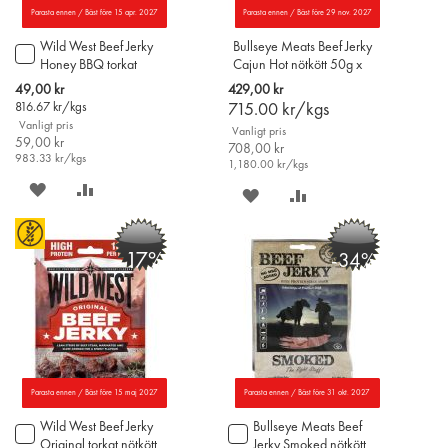
Parasta ennen / Bäst före 15 apr. 2027
Parasta ennen / Bäst före 29 nov. 2027
Wild West Beef Jerky
Bullseye Meats Beef Jerky
Lägg
Honey BBQ torkat
Cajun Hot nötkött 50g x
till
nötkött 60g
12st
i
Special
49,00 kr
429,00 kr
varukorgen
Price
816.67
kr/kgs
715.00
kr/kgs
Vanligt pris
Vanligt pris
59,00 kr
708,00 kr
983.33
kr/kgs
1,180.00
kr/kgs
SPARA
LÄGG
SPARA
LÄGG
PÅ
TILL
PÅ
TILL
-17%
-34%
ÖNSKELISTAN
JÄMFÖR
ÖNSKELISTAN
JÄMFÖR
Parasta ennen / Bäst före 15 maj 2027
Parasta ennen / Bäst före 31 okt. 2027
Wild West Beef Jerky
Bullseye Meats Beef
Lägg
Lägg
Original torkat nötkött
Jerky Smoked nötkött
till
till