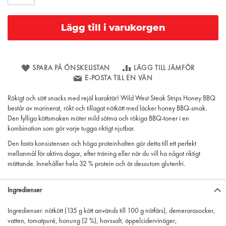
Lägg till i varukorgen
SPARA PÅ ÖNSKELISTAN
LÄGG TILL JÄMFÖR
E-POSTA TILL EN VÄN
Rökigt och sött snacks med rejäl karaktär! Wild West Steak Strips Honey BBQ
består av marinerat, rökt och tillagat nötkött med läcker honey BBQ-smak.
Den fylliga köttsmaken möter mild sötma och rökiga BBQ-toner i en
kombination som gör varje tugga riktigt njutbar.
Den fasta konsistensen och höga proteinhalten gör detta till ett perfekt
mellanmål för aktiva dagar, efter träning eller när du vill ha något riktigt
mättande. Innehåller hela 32 % protein och är dessutom glutenfri.
Ingredienser
Ingredienser: nötkött (135 g kött används till 100 g nötfärs), demerarasocker,
vatten, tomatpuré, honung (2 %), havssalt, äppelcidervinäger,