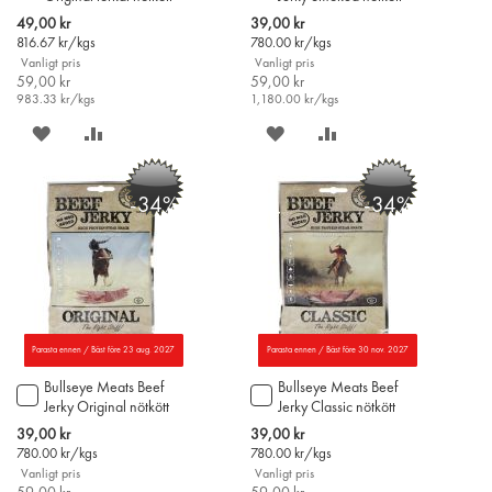
60g
50g
i
i
Special
Special
49,00 kr
39,00 kr
varukorgen
varukorgen
Price
Price
816.67
kr/kgs
780.00
kr/kgs
Vanligt pris
Vanligt pris
59,00 kr
59,00 kr
983.33
kr/kgs
1,180.00
kr/kgs
SPARA
LÄGG
SPARA
LÄGG
PÅ
TILL
PÅ
TILL
-34%
-34%
ÖNSKELISTAN
JÄMFÖR
ÖNSKELISTAN
JÄMFÖR
Parasta ennen / Bäst före 23 aug. 2027
Parasta ennen / Bäst före 30 nov. 2027
Bullseye Meats Beef
Bullseye Meats Beef
Lägg
Lägg
Jerky Original nötkött
Jerky Classic nötkött
till
till
50g
50g
i
i
Special
Special
39,00 kr
39,00 kr
varukorgen
varukorgen
Price
Price
780.00
kr/kgs
780.00
kr/kgs
Vanligt pris
Vanligt pris