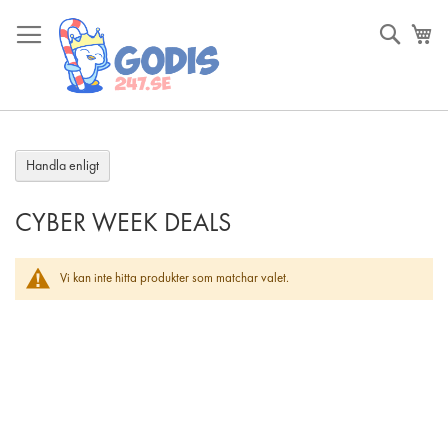
Skip
to
Sök
Va
Content
Handla enligt
CYBER WEEK DEALS
Vi kan inte hitta produkter som matchar valet.