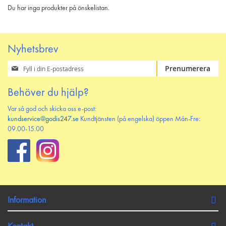
Du har inga produkter på önskelistan.
Nyhetsbrev
Prenumerera
Prenumerera
på
vårt
Behöver du hjälp?
nyhetsbrev
Var så god och skicka oss e-post:
kundservice@godis247.se
Kundtjänsten (på engelska) öppen Mån-Fre:
09.00-15.00
Information