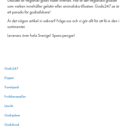
Utbudet av veganskt godis växer överallt. Här är det veganska godiset
som varken innehåller gelatin eller animaliska tillsatser. Godis247.se är
ett paradis för godisälskare!
Är det någon artikel ni saknar? Fråga oss och vi gör allt för att få in den i
sortimentet.
Leverans över hela Sverige! Spara pengar!
Godis247
Dipper
Travelpack
Fruktkarameller
Lösvikt
Godispåsar
Godiskiosk