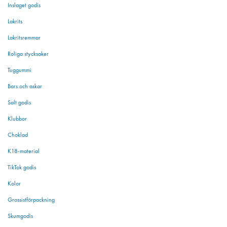
Inslaget godis
Lakrits
Lakritsremmar
Roliga stycksaker
Tuggummi
Bars och askar
Salt godis
Klubbor
Choklad
K18-material
TikTok godis
Kolor
Grossistförpackning
Skumgodis