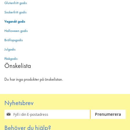
Glutenfritt godis
Sockerfritt godis
Veganskt godis
Halloween godis
Bröllopsgodis
Julgodis
Påskgodis
Önskelista
Du har inga produkter på önskelistan.
Nyhetsbrev
Prenumerera
Prenumerera
på
vårt
Behöver du hjälp?
nyhetsbrev