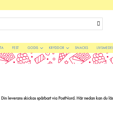
Sök
STA
FEST
GODIS
KRYDDOR
SNACKS
LIVSMEDE
! Din leverans skickas spårbart via PostNord. Här nedan kan du läs