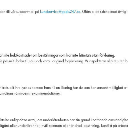
dan till vår supportmail på
kundservice@godis247.se
. Glöm ej att skicka med övrig
r inte fraktkostnader om beställningar som har inte hämtats utan förklaring.
a tillbaka till salu och vara i original förpackning. Vi inspekterar alla returer fö
 trots allt inte lyckas komma fram till en lösning har du som konsument möjlighet att k
eklamationsnämndens rekommendationer.
pliktelse enligt detta avtal, om underlåtenheten har sin grund i befriande omständigh
åtgärd eller underlåtenhet, nytillkommen eller ändrad lagstiftning, konflikt på ar