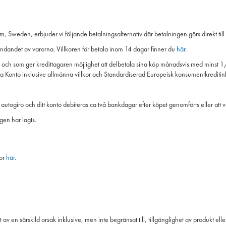
weden, erbjuder vi följande betalningsalternativ där betalningen görs direkt till
ändandet av varorna. Villkoren för betala inom 14 dagar finner du
här
.
a och som ger kredittagaren möjlighet att delbetala sina köp månadsvis med minst 1/
a Konto inklusive allmänna villkor och Standardiserad Europeisk konsumentkreditinf
autogiro och ditt konto debiteras ca två bankdagar efter köpet genomförts eller att v
gen har lagts.
kor
här
.
av en särskild orsak inklusive, men inte begränsat till, tillgänglighet av produkt eller t