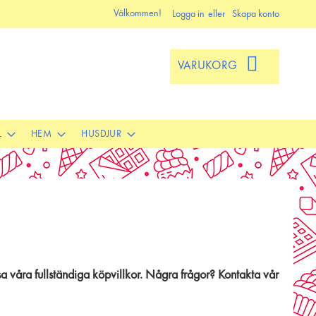
Välkommen!
Logga in
Skapa konto
VARUKORG
L
HEM
HUSDJUR
a våra fullständiga köpvillkor. Några frågor? Kontakta vår