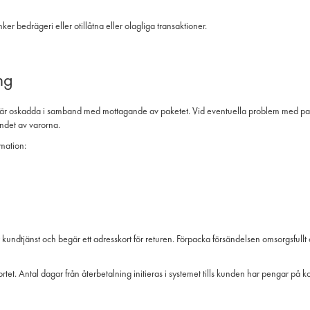
ker bedrägeri eller otillåtna eller olagliga transaktioner.
ng
a är oskadda i samband med mottagande av paketet. Vid eventuella problem med paket
andet av varorna.
rmation:
kundtjänst och begär ett adresskort för returen. Förpacka försändelsen omsorgsfullt 
tet. Antal dagar från återbetalning initieras i systemet tills kunden har pengar på 