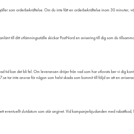
ler som orderbekräftelse. Om du inte fått en orderbekräftelse inom 30 minuter, vänl
ar anlänt till ditt utlämningsställe skickar PostNord en avisering till dig som du ti
utlovad tid kan det bli fel. Om leveransen dröjer från vad som har utlovats ber vi dig
.se tar inte ansvar för någon som helst skada som kommit till följd av att en avisera
. ett eventuellt slutdatum som står angivet. Vid kampanjerbjudanden med rabattkod,