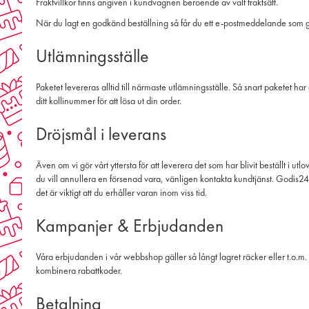
Fraktvillkor finns angiven i kundvagnen beroende av valt fraktsätt.
När du lagt en godkänd beställning så får du ett e-postmeddelande som gäl
Utlämningsställe
Paketet levereras alltid till närmaste utlämningsställe. Så snart paketet h
ditt kollinummer för att lösa ut din order.
Dröjsmål i leverans
Även om vi gör vårt yttersta för att leverera det som har blivit beställt i 
du vill annullera en försenad vara, vänligen kontakta kundtjänst. Godis247
det är viktigt att du erhåller varan inom viss tid.
Kampanjer & Erbjudanden
Våra erbjudanden i vår webbshop gäller så långt lagret räcker eller t.o.m
kombinera rabattkoder.
Betalning