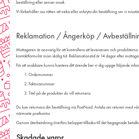
beställning eller annan orsak.
Vi förbehåller oss rätten att neka eller avbryta din beställning om vi misstän
Reklamation / Ångerköp / Avbeställni
Mottagaren är ansvarig för att kontrollera att leveransen och produktern
kontaktformulär inom skälig tid. Reklamationstid är 14 dagar efter mottag
För att snabbare kunna hantera ditt ärende ber vi dig uppge följande info
Ordernummer
Fakturanummer
Titel på de produkter du vill returnera.
Du kan returnera din beställning via PostNord. Avtala om returen med vår 
närmaste postkontor.
Genom återbetalning överförs beloppet tillbaka till det begagnade betalkor
Skadade varor