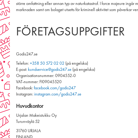
större omfattning eller annan typ av naturkatastrof. I force majeure ingår 
marknaden samt om bolaget utsetts för kriminell aktivitet som påverkar v
FÖRETAGSUPPGIFTER
Godis247.se
Telefon:
+358 50 572 02 02
(på engelska)
E-post:
kundservice@godis247.se
(på engelska)
Organisationsnummer: 0904552-0
VAT-nummer: FI09045520
Facebook:
facebook.com/godis247
Instagram:
instagram.com/godis247.se
Huvudkontor
Urjalan Makeistukku Oy
Turunväylä 52
31760 URJALA
FINLAND