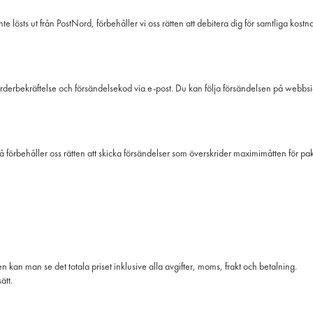
inte lösts ut från PostNord, förbehåller vi oss rätten att debitera dig för samtliga k
rderbekräftelse och försändelsekod via e-post. Du kan följa försändelsen på webb
å förbehåller oss rätten att skicka försändelser som överskrider maximimåtten för pak
kan man se det totala priset inklusive alla avgifter, moms, frakt och betalning.
ätt.