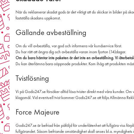
När du reklamerar skadat gods är det viktigt att du skickar in bilder på ska
fastställa skadans uppkomst.
Gällande avbeställning
Om du vill avbeställa, var god och informera vår kundservice först.
Du har rätt att ångra dig och avbeställa varan inom fjorton (14)dagar.
Om du bara hämtar inte paketen är det inte en avbeställning. Vi återbetala
Du kan återlämna bara oöppnade produkter. Kom ihåg att produkten måste pass
Tvistlösning
Vi på Godis247.se försöker alltid lösa tvister direkt med våra kunder. Om vi
klagomål. Vid eventuell tvist kommer Godis247.se att följa Allmänna R
Force Majeure
Godis247.se är befriad från påföljd för underlåtenhet att fullgöra viss för
fullgörandet. Såsom befriande omständighet skall anses bl.a. myndighets 