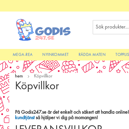
Skip
to
Content
Sök
MEGA-REA
NYINKOMMET
RÄDDA MATEN
TOPPLI
hem
Köpvillkor
Köpvillkor
På Godis247.se är det enkelt och säkert att handla online
kundtjänst
så hjälper vi dig på momangen!