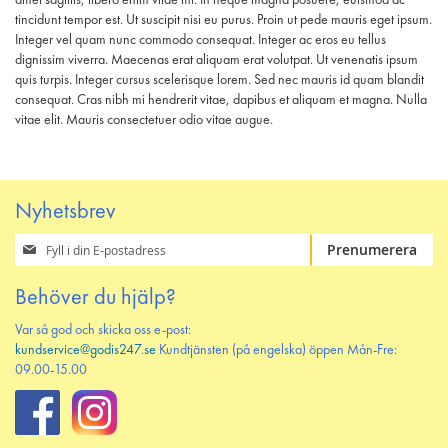
amet sagittis, libero enim vitae mi. In neque magna posuere, euismod ac
tincidunt tempor est. Ut suscipit nisi eu purus. Proin ut pede mauris eget ipsum.
Integer vel quam nunc commodo consequat. Integer ac eros eu tellus
dignissim viverra. Maecenas erat aliquam erat volutpat. Ut venenatis ipsum
quis turpis. Integer cursus scelerisque lorem. Sed nec mauris id quam blandit
consequat. Cras nibh mi hendrerit vitae, dapibus et aliquam et magna. Nulla
vitae elit. Mauris consectetuer odio vitae augue.
Nyhetsbrev
Prenumerera
Prenumerera
på
vårt
Behöver du hjälp?
nyhetsbrev
Var så god och skicka oss e-post:
kundservice@godis247.se
Kundtjänsten (på engelska) öppen Mån-Fre:
09.00-15.00