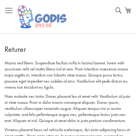
Skip
to
Sök
Va
Content
Returer
Mauris sed libero. Suspendisse facilisis nulla in lacinia laoreet, lorem velit
accumsan velit vel mattis libero nisl et sem. Proin interdum maecenas massa
turpis sagittis in, interdum non lobortis vitae massa. Quisque purus lectus,
posuere eget imperdiet nec sodales id arcu. Vestibulum elit pede dictum eu,
viverra non tincidunt eu ligula.
Nam molestie nec tortor. Donec placerat leo sit amet velit. Vestibulum id justo
ut vitae massa. Proin in dolor mauris consequat aliquam. Donec ipsum,
vestibulum ullamcorper venenatis augue. Aliquam tempus nisi in auctor
vulputate, erat felis pellentesque augue nec, pellentesque lectus justo nec
erat. Aliquam et nisl. Quisque sit amet dolor in justo pretium condimentum.
Vivamus placerat lacus vel vehicula scelerisque, dui enim adipiscing lacus sit