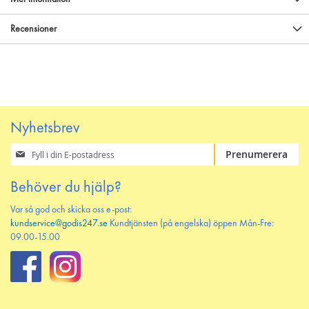
Recensioner
Nyhetsbrev
Prenumerera
Prenumerera
på
vårt
Behöver du hjälp?
nyhetsbrev
Var så god och skicka oss e-post:
kundservice@godis247.se
Kundtjänsten (på engelska) öppen Mån-Fre:
09.00-15.00