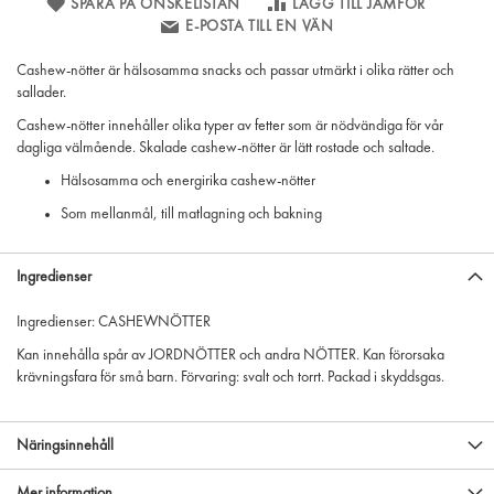
SPARA PÅ ÖNSKELISTAN
LÄGG TILL JÄMFÖR
E-POSTA TILL EN VÄN
Cashew-nötter är hälsosamma snacks och passar utmärkt i olika rätter och
sallader.
Cashew-nötter innehåller olika typer av fetter som är nödvändiga för vår
dagliga välmående. Skalade cashew-nötter är lätt rostade och saltade.
Hälsosamma och energirika cashew-nötter
Som mellanmål, till matlagning och bakning
Ingredienser
Ingredienser: CASHEWNÖTTER
Kan innehålla spår av JORDNÖTTER och andra NÖTTER. Kan förorsaka
krävningsfara för små barn. Förvaring: svalt och torrt. Packad i skyddsgas.
Näringsinnehåll
Mer information