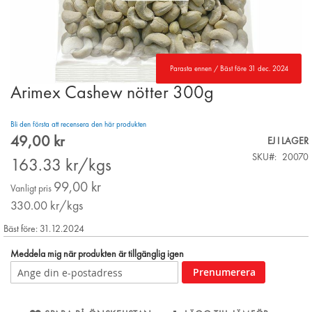
Parasta ennen / Bäst före 31 dec. 2024
Arimex Cashew nötter 300g
Skip
to
the
Bli den första att recensera den här produkten
beginning
49,00 kr
Special
EJ I LAGER
of
Price
SKU
20070
the
163.33
kr/kgs
images
99,00 kr
gallery
Vanligt pris
330.00
kr/kgs
Bäst före: 31.12.2024
Meddela mig när produkten är tillgänglig igen
Prenumerera