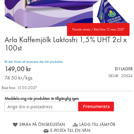
Parasta ennen / Bäst före 15 mars 2027
Arla Kaffemjölk Laktosfri 1,5% UHT 2cl x
Skip
to
100st
the
beginning
Bli den första att recensera den här produkten
of
149,00 kr
the
EJ I LAGER
images
SKU
20624
74.50
kr/kgs
gallery
Bäst före: 15.03.2027
Meddela mig när produkten är tillgänglig igen
Prenumerera
SPARA PÅ ÖNSKELISTAN
LÄGG TILL JÄMFÖR
E-POSTA TILL EN VÄN