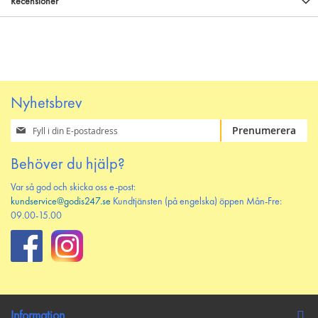
Recensioner
Nyhetsbrev
Prenumerera
Prenumerera
på
vårt
Behöver du hjälp?
nyhetsbrev
Var så god och skicka oss e-post:
kundservice@godis247.se
Kundtjänsten (på engelska) öppen Mån-Fre:
09.00-15.00
Information