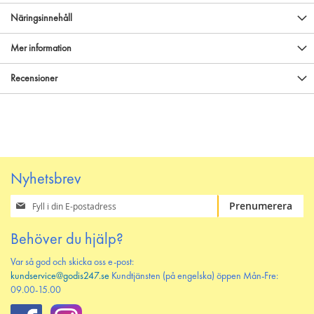
Näringsinnehåll
Mer information
Recensioner
Nyhetsbrev
Prenumerera
Prenumerera
på
vårt
Behöver du hjälp?
nyhetsbrev
Var så god och skicka oss e-post:
kundservice@godis247.se
Kundtjänsten (på engelska) öppen Mån-Fre:
09.00-15.00