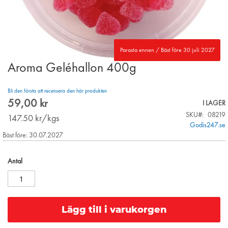
Parasta ennen / Bäst före 30 juli 2027
Aroma Geléhallon 400g
Skip
to
the
Bli den första att recensera den här produkten
beginning
59,00 kr
I LAGER
of
SKU
08219
the
147.50
kr/kgs
Godis247.se
images
Bäst före: 30.07.2027
gallery
Antal
Lägg till i varukorgen