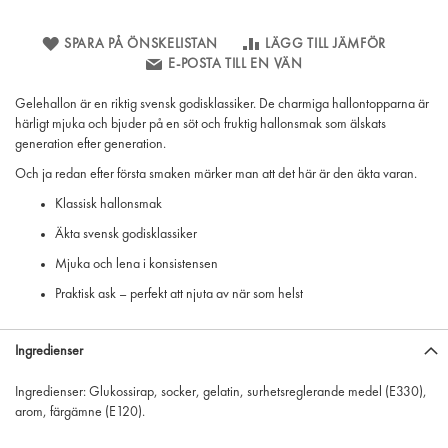
SPARA PÅ ÖNSKELISTAN
LÄGG TILL JÄMFÖR
E-POSTA TILL EN VÄN
Gelehallon är en riktig svensk godisklassiker. De charmiga hallontopparna är
härligt mjuka och bjuder på en söt och fruktig hallonsmak som älskats
generation efter generation.
Och ja redan efter första smaken märker man att det här är den äkta varan.
Klassisk hallonsmak
Äkta svensk godisklassiker
Mjuka och lena i konsistensen
Praktisk ask – perfekt att njuta av när som helst
Ingredienser
Ingredienser: Glukossirap, socker, gelatin, surhetsreglerande medel (E330),
arom, färgämne (E120).