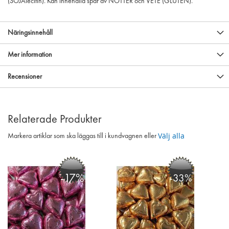
(SOJAlecitin). Kan innehålla spår av NÖTTER och VETE (GLUTEN).
Näringsinnehåll
Mer information
Recensioner
Relaterade Produkter
Välj alla
Markera artiklar som ska läggas till i kundvagnen eller
-17%
-33%