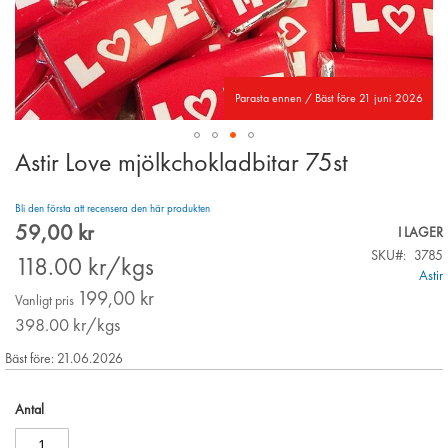
Parasta ennen / Bäst före 21 juni 2026
Astir Love mjölkchokladbitar 75st
Skip
to
the
Bli den första att recensera den här produkten
beginning
59,00 kr
Special
I LAGER
of
Price
SKU
3785
the
118.00
kr/kgs
Astir
images
199,00 kr
gallery
Vanligt pris
398.00
kr/kgs
Bäst före: 21.06.2026
Antal