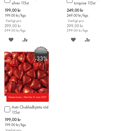
silver 115st
turquise 115st
till
till
i
i
Special
Special
199,00 kr
249,00 kr
varukorgen
varukorgen
Price
Price
199.00
kr/kgs
249.00
kr/kgs
Vanligt pris
Vanligt pris
299,00 kr
299,00 kr
299.00
kr/kgs
299.00
kr/kgs
SPARA
LÄGG
SPARA
LÄGG
PÅ
TILL
PÅ
TILL
-33%
ÖNSKELISTAN
JÄMFÖR
ÖNSKELISTAN
JÄMFÖR
Parasta ennen / Bäst före 31 mars 2027
Astir Chokladhjärta röd
Lägg
115st
till
i
Special
199,00 kr
varukorgen
Price
199.00
kr/kgs
Vanligt pris