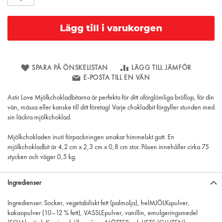
Lägg till i varukorgen
SPARA PÅ ÖNSKELISTAN
LÄGG TILL JÄMFÖR
E-POSTA TILL EN VÄN
Astir Love Mjölkchokladbitarna är perfekta för ditt oförglömliga bröllop, för din
vän, mässa eller kanske till ditt företag! Varje chokladbit förgyller stunden med
sin läckra mjölkchoklad.
Mjölkchokladen inuti förpackningen smakar himmelskt gott. En
mjölkchokladbit är 4,2 cm x 2,3 cm x 0,8 cm stor. Påsen innehåller cirka 75
stycken och väger 0,5 kg.
Ingredienser
Ingredienser: Socker, vegetabiliskt fett (palmolja), helMJÖLKspulver,
kakaopulver (10–12 % fett), VASSLEpulver, vanillin, emulgeringsmedel