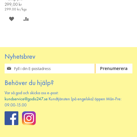
299,00 kr
299.00
kr/kgs
SPARA
LÄGG
PÅ
TILL
ÖNSKELISTAN
JÄMFÖR
Nyhetsbrev
Prenumerera
Prenumerera
på
vårt
Behöver du hjälp?
nyhetsbrev
Var så god och skicka oss e-post:
kundservice@godis247.se
Kundtjänsten (på engelska) öppen Mån-Fre:
09.00-15.00