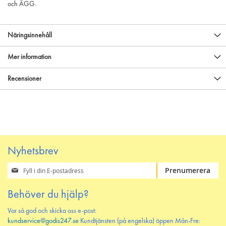
och ÄGG.
Näringsinnehåll
Mer information
Recensioner
Nyhetsbrev
Prenumerera
Prenumerera
på
vårt
Behöver du hjälp?
nyhetsbrev
Var så god och skicka oss e-post:
kundservice@godis247.se
Kundtjänsten (på engelska) öppen Mån-Fre: