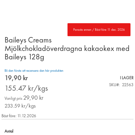
Parasta ennen / Bäst före 11 dec. 2026
Baileys Creams
Skip
to
Mjölkchokladöverdragna kakaokex med
the
Baileys 128g
beginning
of
the
Bli den första att recensera den här produkten
images
19,90 kr
Special
I LAGER
gallery
Price
SKU
22563
155.47
kr/kgs
29,90 kr
Vanligt pris
233.59
kr/kgs
Bäst före: 11.12.2026
Antal