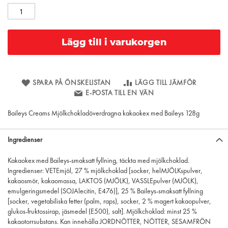
Lägg till i varukorgen
SPARA PÅ ÖNSKELISTAN
LÄGG TILL JÄMFÖR
E-POSTA TILL EN VÄN
Baileys Creams Mjölkchokladöverdragna kakaokex med Baileys 128g
Ingredienser
Kakaokex med Baileys-smaksatt fyllning, täckta med mjölkchoklad.
Ingredienser: VETEmjöl, 27 % mjölkchoklad [socker, helMJÖLKspulver,
kakaosmör, kakaomassa, LAKTOS (MJÖLK), VASSLEpulver (MJÖLK),
emulgeringsmedel (SOJAlecitin, E476)], 25 % Baileys-smaksatt fyllning
[socker, vegetabiliska fetter (palm, raps), socker, 2 % magert kakaopulver,
glukos-fruktossirap, jäsmedel (E500), salt]. Mjölkchoklad: minst 25 %
kakaotorrsubstans. Kan innehålla JORDNÖTTER, NÖTTER, SESAMFRÖN