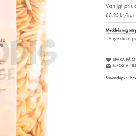
Vanligt pris
86.25
kr/kgs
Meddela mig när pr
SPARA PÅ Ö
E-POSTA TI
Bananchips till ba