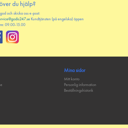
över du hjälp?
 god och skicka oss e-post:
ervice@godis247.se
Kundtjänsten (på engelska) öppen
re: 09.00-15.00
Mina sidor
Mitt konto
se
Personlig information
Beställningshistorik