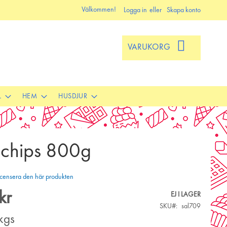
Välkommen!
Logga in
Skapa konto
VARUKORG
L
HEM
HUSDJUR
chips 800g
 recensera den här produkten
kr
EJ I LAGER
SKU
sal709
kgs