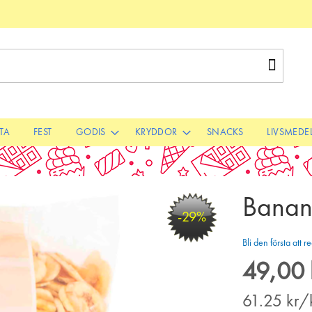
Sök
STA
FEST
GODIS
KRYDDOR
SNACKS
LIVSMEDE
Banan
-29%
Bli den första att
49,00 
Special
Price
61.25
kr/