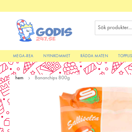
Skip
to
Content
Sök
MEGA-REA
NYINKOMMET
RÄDDA MATEN
TOPPLI
hem
Bananchips 800g
Skip
to
the
end
of
the
images
gallery