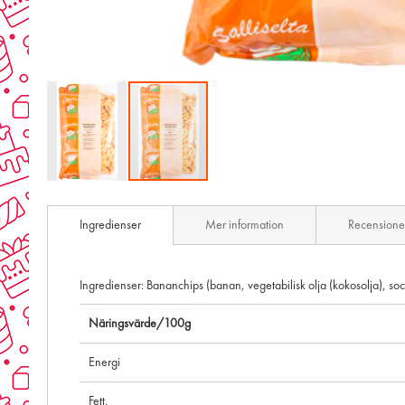
Skip
to
Ingredienser
Mer information
Recensione
the
beginning
of
the
Ingredienser:
Banan
chips (
banan
, vegetabilisk olja (kokosolja), s
images
gallery
Näringsvärde/100g
Energi
Fett,