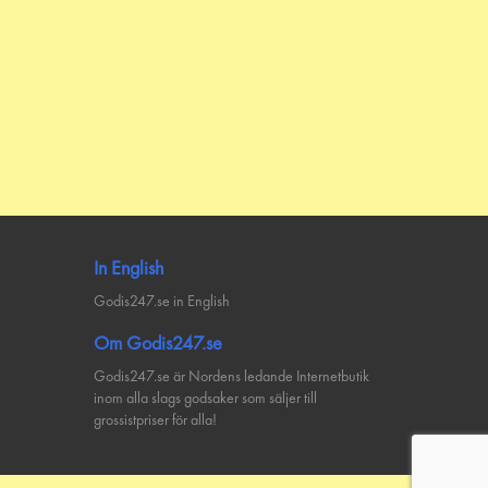
In English
Godis247.se in English
Om Godis247.se
Godis247.se är Nordens ledande Internetbutik
inom alla slags godsaker som säljer till
grossistpriser för alla!