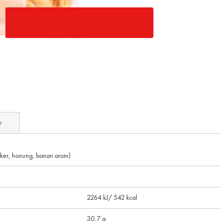
r
ocker, honung,
banan
arom)
2264 kJ/ 542 kcal
30,7 g