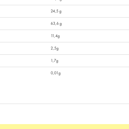
24,5 g
63,6 g
11,4g
2,5g
1,7g
0,01g