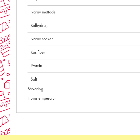
varav mättade
Kolhydrat,
varav socker
Kostfiber
Protein
Salt
Förvaring
I rumstemperatur