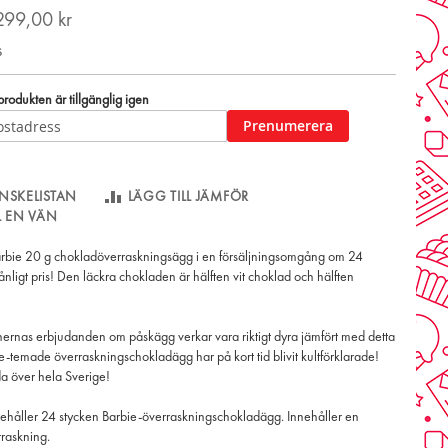
299,00 kr
s
odukten är tillgänglig igen
Prenumerera
NSKELISTAN
LÄGG TILL JÄMFÖR
LL EN VÄN
arbie 20 g chokladöverraskningsägg i en försäljningsomgång om 24
rmånligt pris! Den läckra chokladen är hälften vit choklad och hälften
nernas erbjudanden om påskägg verkar vara riktigt dyra jämfört med detta
-temade överraskningschokladägg har på kort tid blivit kultförklarade!
a över hela Sverige!
ehåller 24 stycken Barbie-överraskningschokladägg. Innehåller en
raskning.