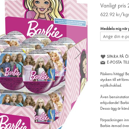
Vanligt pris
622.92
kr/kg
Meddela mig när pr
SPARA PÅ Ö
E-POSTA TI
Påskens hitägg! B
stycken till ett fö
mjölkchoklad.
Även bensinstatio
erbjudande! Barbie
Dessa ägg är känd
Förpackningen inn
Barbie-temad över