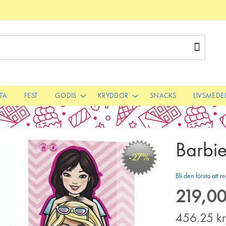
Sök
STA
FEST
GODIS
KRYDDOR
SNACKS
LIVSMEDE
Barbi
-27%
Bli den första att
219,00
Special
Price
456.25
k