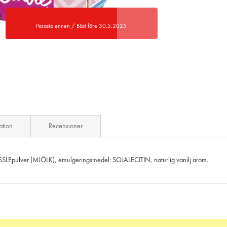
Parasta ennen / Bäst före 30.5.2025
ation
Recensioner
SLEpulver (MJÖLK), emulgeringsmedel: SOJALECITIN, naturlig vanilj arom.