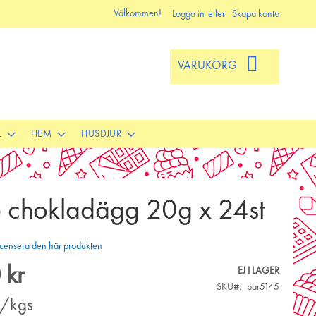
Välkommen!
Logga in
Skapa konto
VARUKORG
L
HEM
HUSDJUR
e chokladägg 20g x 24st
 recensera den här produkten
 kr
EJ I LAGER
SKU
bar5145
r/kgs