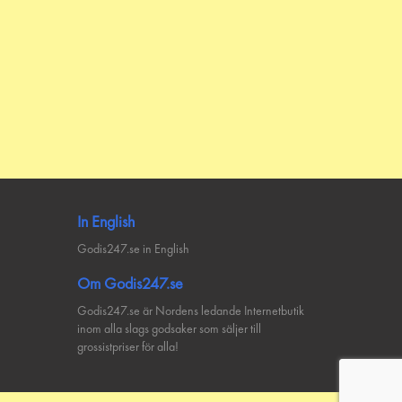
In English
Godis247.se in English
Om Godis247.se
Godis247.se är Nordens ledande Internetbutik
inom alla slags godsaker som säljer till
grossistpriser för alla!