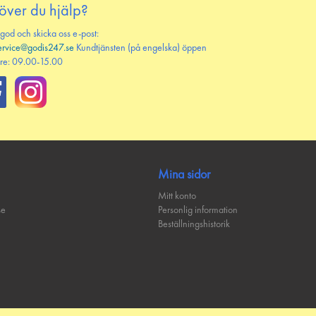
över du hjälp?
 god och skicka oss e-post:
ervice@godis247.se
Kundtjänsten (på engelska) öppen
re: 09.00-15.00
Mina sidor
Mitt konto
se
Personlig information
Beställningshistorik