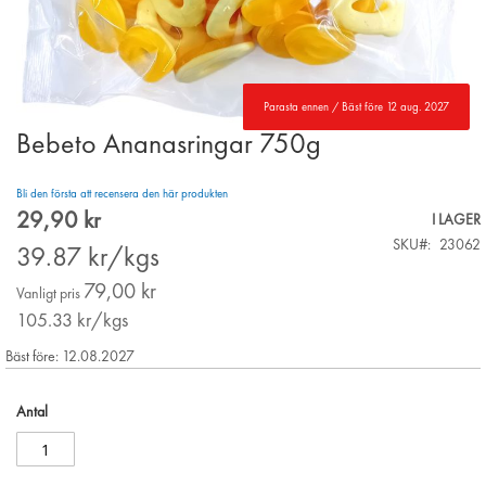
Parasta ennen / Bäst före 12 aug. 2027
Bebeto Ananasringar 750g
Skip
to
the
Bli den första att recensera den här produkten
beginning
29,90 kr
Special
I LAGER
of
Price
SKU
23062
the
39.87
kr/kgs
images
79,00 kr
gallery
Vanligt pris
105.33
kr/kgs
Bäst före: 12.08.2027
Antal