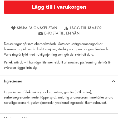
Lägg till i varukorgen
SPARA PÅ ÖNSKELISTAN
LÄGG TILL JÄMFÖR
E-POSTA TILL EN VÄN
Dessa ringar går inte obemärkta förbi. Söta och saftiga ananasgodisar
levererar tropisk smak direkt – mjuka, studsiga och precis lagom frestande.
Varje ring är fylld med fruktig njutning som gör det svårt att sluta.
Perfekt när du vill ha något lite mer lekfullt att snacksa på. Varning: de här är
svåra att lägga ifrån sig.
Ingredienser
Ingredienser: Glukossirap, socker, vatten, gelatin (nötkreatur),
surhetsreglerande medel (äppelsyra), naturlig ananasarom (innehåller andra
naturliga aromer), gurkmejaextrakt, ytbehandlingsmedel (karnaubavax).