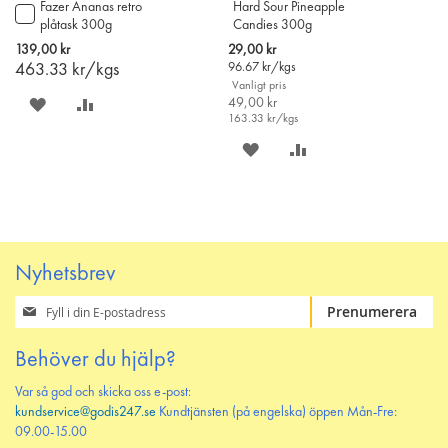
Fazer Ananas retro
Hard Sour Pineapple
Lägg
plåtask 300g
Candies 300g
till
i
Special
139,00 kr
29,00 kr
varukorgen
Price
463.33
kr/kgs
96.67
kr/kgs
Vanligt pris
SPARA
LÄGG
49,00 kr
163.33
kr/kgs
PÅ
TILL
SPARA
LÄGG
ÖNSKELISTAN
JÄMFÖR
PÅ
TILL
ÖNSKELISTAN
JÄMFÖR
Nyhetsbrev
Prenumerera
Prenumerera
på
vårt
Behöver du hjälp?
nyhetsbrev
Var så god och skicka oss e-post:
kundservice@godis247.se
Kundtjänsten (på engelska) öppen Mån-Fre:
09.00-15.00