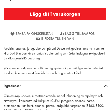
Lägg till i varukorgen
SPARA PÅ ÖNSKELISTAN
LÄGG TILL JÄMFÖR
E-POSTA TILL EN VÄN
Apelsin, ananas, jordgubbe och päron! Dessa fruktgodisar finns nu i samma
kilosäck! Bim Bom är en fantastisk blandning av hårda, inslagna fruktgodisar!
En kilos grossistförpackning.
Vår egen import garanterar förmånliga priser - inga onödiga mellanhänder!
Godiset kommer direkt från fabriken och är garanterat färskt.
Ingredienser
Glukossirap, socker, surhetsreglerande medel (blandning av mjölksyra och
citronsyra), koncentrerad fruktjuice (0,3%): jordgubb, ananas, päron,
aromämnen (tutti-frutti, ananas, päron, jordgubb), färgämnen (E163, E100,