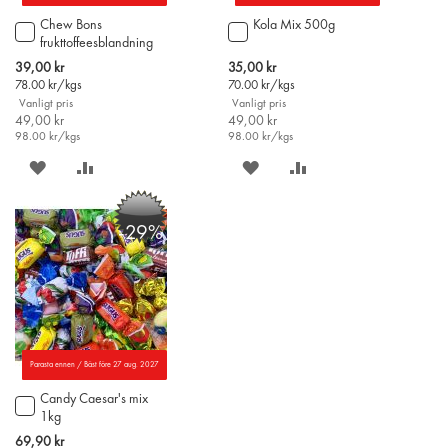
Chew Bons
Kola Mix 500g
Lägg
Lägg
frukttoffeesblandning
till
till
500g
i
i
Special
Special
39,00 kr
35,00 kr
varukorgen
varukorgen
Price
Price
78.00
kr/kgs
70.00
kr/kgs
Vanligt pris
Vanligt pris
49,00 kr
49,00 kr
98.00
kr/kgs
98.00
kr/kgs
SPARA
LÄGG
SPARA
LÄGG
PÅ
TILL
PÅ
TILL
-29%
ÖNSKELISTAN
JÄMFÖR
ÖNSKELISTAN
JÄMFÖR
Parasta ennen / Bäst före 27 aug. 2027
Candy Caesar's mix
Lägg
1kg
till
i
Special
69,90 kr