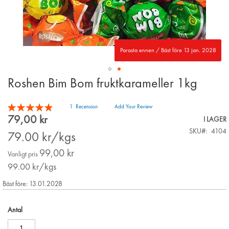
Parasta ennen / Bäst före 13 jan. 2028
Roshen Bim Bom fruktkarameller 1kg
Skip
to
the
Betyg:
1
Recension
Add Your Review
beginning
100
100
% of
79,00 kr
Special
I LAGER
of
Price
SKU
4104
the
79.00
kr/kgs
images
99,00 kr
gallery
Vanligt pris
99.00
kr/kgs
Bäst före: 13.01.2028
Antal