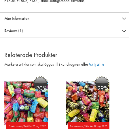
E160c, E160a, E132), stabiliseringsmedel (invertas).
Mer information
Reviews
1
Relaterade Produkter
Välj alla
Markera artiklar som ska läggas till i kundvagnen eller
-20%
-29%
Parasta ennen / Bäst före 27 aug. 2027
Parasta ennen / Bäst före 27 aug. 2027