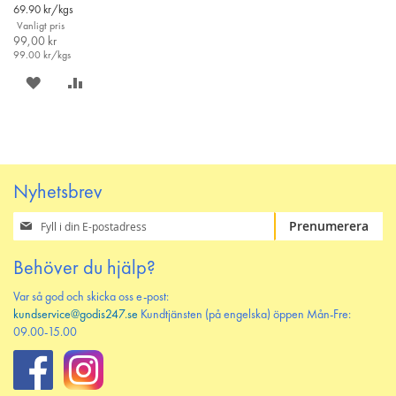
varukorgen
Price
69.90
kr/kgs
Vanligt pris
99,00 kr
99.00
kr/kgs
SPARA
LÄGG
PÅ
TILL
ÖNSKELISTAN
JÄMFÖR
Nyhetsbrev
Prenumerera
Prenumerera
på
vårt
Behöver du hjälp?
nyhetsbrev
Var så god och skicka oss e-post:
kundservice@godis247.se
Kundtjänsten (på engelska) öppen Mån-Fre:
09.00-15.00