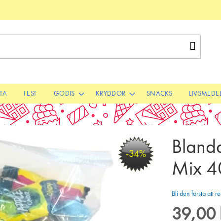
Sök
STA
FEST
GODIS
KRYDDOR
SNACKS
LIVSMEDE
Bland
-34%
Mix 4
Bli den första att
39,00 
Special