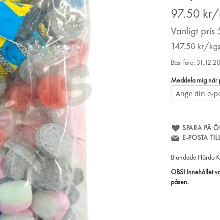
Price
97.50
kr/
Vanligt pris
147.50
kr/kg
Bäst före: 31.12.2
Meddela mig när pr
SPARA PÅ Ö
E-POSTA TI
Blandade Hårda K
OBS! Innehållet va
påsen.