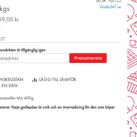
SKU
hyv123
Godis247.se
kgs
59,00 kr
s
027
odukten är tillgänglig igen
Prenumerera
NSKELISTAN
LÄGG TILL JÄMFÖR
LL EN VÄN
arameller Mix 400g
rierar.
Varje godispåse är unik och en överraskning för den som köper