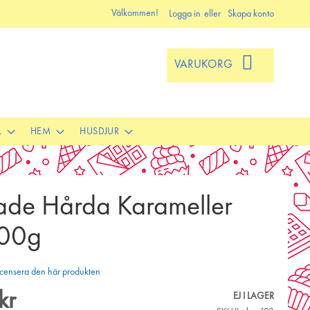
Välkommen!
Logga in
Skapa konto
VARUKORG
L
HEM
HUSDJUR
ade Hårda Karameller
00g
 recensera den här produkten
kr
EJ I LAGER