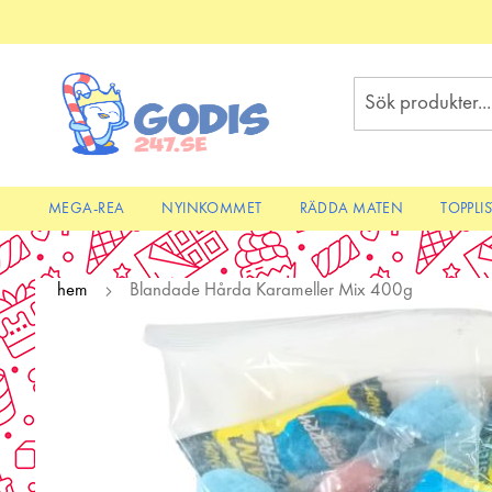
Skip
to
Content
Sök
MEGA-REA
NYINKOMMET
RÄDDA MATEN
TOPPLI
hem
Blandade Hårda Karameller Mix 400g
Skip
to
the
end
of
the
images
gallery