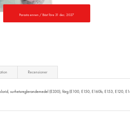
Parasta ennen / Bäst före 31 dec. 2027
ation
Recensioner
iumklorid, surhetsreglerandemedel (E330), färg (E100, E150, E160b, E153, E120, 