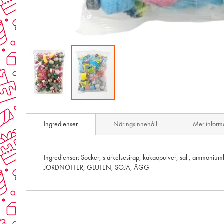
Skip
to
Ingredienser
Näringsinnehåll
Mer inform
the
beginning
of
the
Ingredienser: Socker, stärkelsesirap, kakaopulver, salt, ammon
images
JORDNÖTTER, GLUTEN, SOJA, ÄGG
gallery