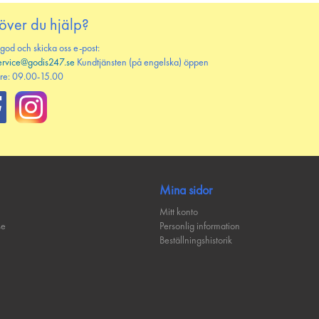
över du hjälp?
 god och skicka oss e-post:
ervice@godis247.se
Kundtjänsten (på engelska) öppen
re: 09.00-15.00
Mina sidor
Mitt konto
se
Personlig information
Beställningshistorik