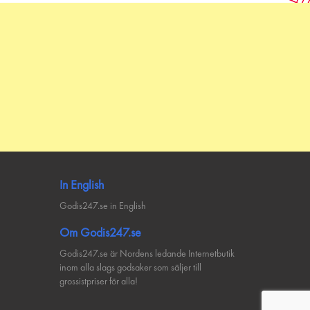
In English
Godis247.se in English
Om Godis247.se
Godis247.se är Nordens ledande Internetbutik
inom alla slags godsaker som säljer till
grossistpriser för alla!