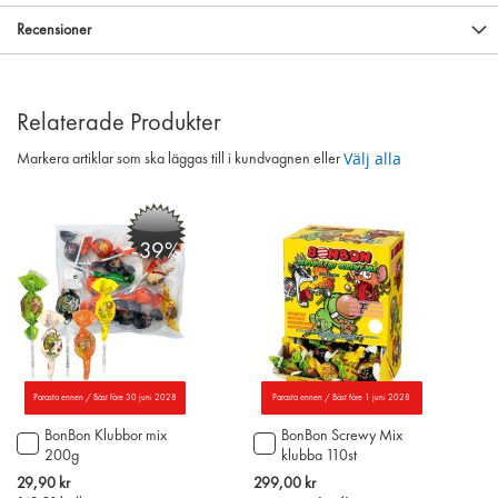
Recensioner
Relaterade Produkter
Välj alla
Markera artiklar som ska läggas till i kundvagnen eller
-39%
Parasta ennen / Bäst före 30 juni 2028
Parasta ennen / Bäst före 1 juni 2028
BonBon Klubbor mix
BonBon Screwy Mix
Lägg
Lägg
200g
klubba 110st
till
till
i
i
Special
29,90 kr
299,00 kr
varukorgen
varukorgen
Price