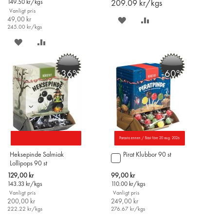
149.50
kr/kgs
209.09
kr/kgs
Vanligt pris
49,00 kr
SPARA
LÄGG
245.00
kr/kgs
PÅ
TILL
SPARA
LÄGG
ÖNSKELISTAN
JÄMFÖR
PÅ
TILL
-36%
-60%
ÖNSKELISTAN
JÄMFÖR
Parasta ennen / Bäst före 20 aug. 2026
Heksepinde Salmiak
Pirat Klubbor 90 st
Lägg
Lollipops 90 st
till
i
Special
Special
129,00 kr
99,00 kr
varukorgen
Price
Price
143.33
kr/kgs
110.00
kr/kgs
Vanligt pris
Vanligt pris
200,00 kr
249,00 kr
222.22
kr/kgs
276.67
kr/kgs