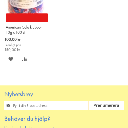
American Cola klubbor
10g x 100 st
Special
100,00 kr
Price
Vanligt pris
150,00 kr
SPARA
LÄGG
PÅ
TILL
ÖNSKELISTAN
JÄMFÖR
Nyhetsbrev
Prenumerera
Prenumerera
på
vårt
Behöver du hjälp?
nyhetsbrev