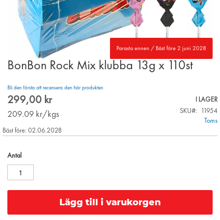
Parasta ennen / Bäst före 2 juni 2028
BonBon Rock Mix klubba 13g x 110st
Skip
to
the
Bli den första att recensera den här produkten
beginning
299,00 kr
I LAGER
of
SKU
11954
the
209.09
kr/kgs
Toms
images
Bäst före: 02.06.2028
gallery
Antal
Lägg till i varukorgen