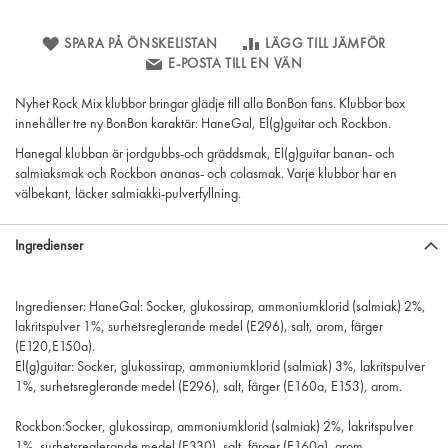
SPARA PÅ ÖNSKELISTAN
LÄGG TILL JÄMFÖR
E-POSTA TILL EN VÄN
Nyhet Rock Mix klubbor bringar glädje till alla BonBon fans. Klubbor box
innehåller tre ny BonBon karaktär: HaneGal, El(g)guitar och Rockbon.
Hanegal klubban är jordgubbs-och gräddsmak, El(g)guitar banan- och
salmiaksmak och Rockbon ananas- och colasmak. Varje klubbor har en
välbekant, läcker salmiakki-pulverfyllning.
Ingredienser
Ingredienser: HaneGal: Socker, glukossirap, ammoniumklorid (salmiak) 2%,
lakritspulver 1%, surhetsreglerande medel (E296), salt, arom, färger
(E120,E150a).
El(g)guitar: Socker, glukossirap, ammoniumklorid (salmiak) 3%, lakritspulver
1%, surhetsreglerande medel (E296), salt, färger (E160a, E153), arom.
Rockbon:Socker, glukossirap, ammoniumklorid (salmiak) 2%, lakritspulver
1%, surhetsreglerande medel (E330), salt, färger (E160a), arom.