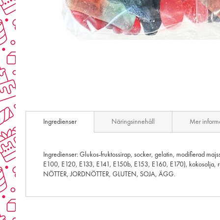
Skip
to
the
beginning
of
the
images
gallery
Ingredienser
Näringsinnehåll
Mer inform
Ingredienser: Glukos-fruktossirap, socker, gelatin, modifierad majs
E100, E120, E133, E141, E150b, E153, E160, E170), kokosolja, rap
NÖTTER, JORDNÖTTER, GLUTEN, SOJA, ÄGG.