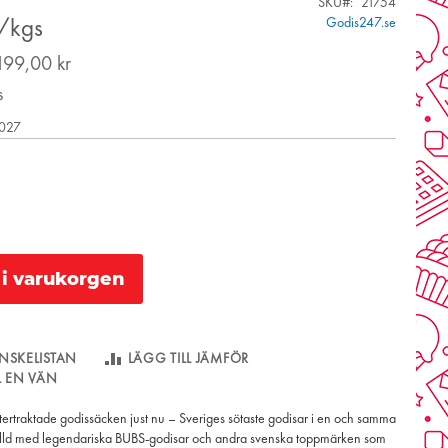
SKU
21754
Godis247.se
/kgs
199,00 kr
s
2027
l i varukorgen
NSKELISTAN
LÄGG TILL JÄMFÖR
LL EN VÄN
tertraktade godissäcken just nu – Sveriges sötaste godisar i en och samma
ylld med legendariska BUBS-godisar och andra svenska toppmärken som