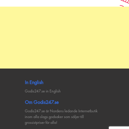
In English
Godis247.se in English
Om Godis247.se
Godis247.se är Nordens ledande Internetbutik
inom alla slags godsaker som säljer till
grossistpriser för alla!