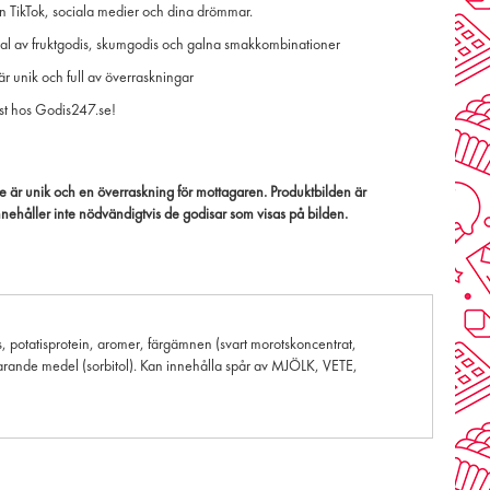
n TikTok, sociala medier och dina drömmar.
urval av fruktgodis, skumgodis och galna smakkombinationer
är unik och full av överraskningar
st hos Godis247.se!
 är unik och en överraskning för mottagaren. Produktbilden är
ehåller inte nödvändigtvis de godisar som visas på bilden.
ts, potatisprotein, aromer, färgämnen (svart morotskoncentrat,
arande medel (sorbitol). Kan innehålla spår av MJÖLK, VETE,