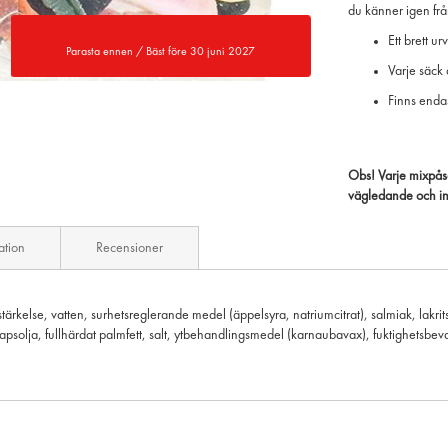
du känner igen frå
Ett brett 
Parasta ennen / Bäst före 30 juni 2027
Varje säck 
Finns enda
Obs! Varje mixpåse
vägledande och inn
ation
Recensioner
stärkelse, vatten, surhetsreglerande medel (äppelsyra, natriumcitrat), salmiak, lakri
solja, fullhärdat palmfett, salt, ytbehandlingsmedel (karnaubavax), fuktighetsbev