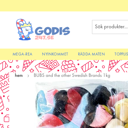
Skip
to
Content
Sök
MEGA-REA
NYINKOMMET
RÄDDA MATEN
TOPPLI
hem
BUBS and the other Swedish Brands 1kg
Skip
to
the
end
of
the
images
gallery