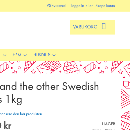
Välkommen!
Logga in
Skapa konto
VARUKORG
L
HEM
HUSDJUR
and the other Swedish
s 1kg
 recensera den här produkten
 kr
I LAGER