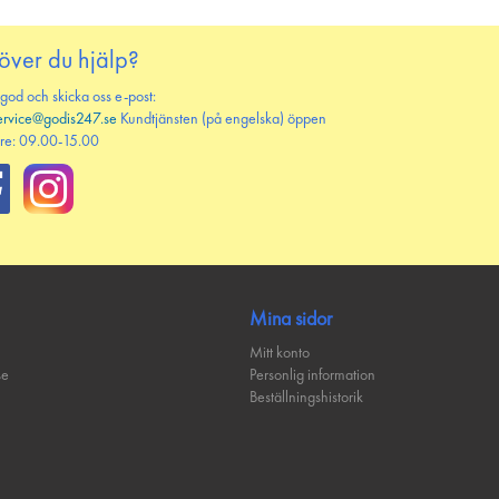
över du hjälp?
 god och skicka oss e-post:
ervice@godis247.se
Kundtjänsten (på engelska) öppen
re: 09.00-15.00
Mina sidor
Mitt konto
se
Personlig information
Beställningshistorik