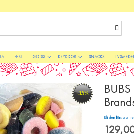
Sök
STA
FEST
GODIS
KRYDDOR
SNACKS
LIVSMEDE
BUBS 
-35%
Brand
Bli den första att
129,00
Special