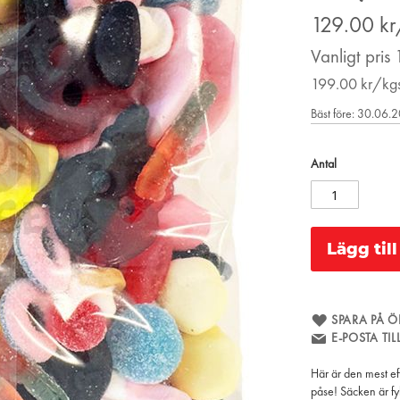
Price
129.00
kr
Vanligt pris
199.00
kr/kg
Bäst före: 30.06.
Antal
Lägg til
SPARA PÅ Ö
E-POSTA TI
Här är den mest ef
påse! Säcken är f