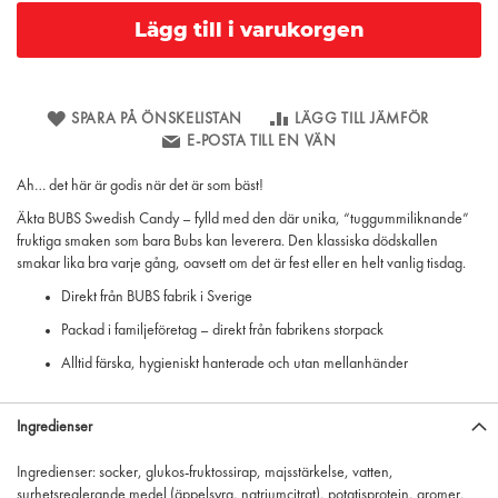
Lägg till i varukorgen
SPARA PÅ ÖNSKELISTAN
LÄGG TILL JÄMFÖR
E-POSTA TILL EN VÄN
Ah… det här är godis när det är som bäst!
Äkta BUBS Swedish Candy – fylld med den där unika, “tuggummiliknande”
fruktiga smaken som bara Bubs kan leverera. Den klassiska dödskallen
smakar lika bra varje gång, oavsett om det är fest eller en helt vanlig tisdag.
Direkt från BUBS fabrik i Sverige
Packad i familjeföretag – direkt från fabrikens storpack
Alltid färska, hygieniskt hanterade och utan mellanhänder
Ingredienser
Ingredienser: socker, glukos-fruktossirap, majsstärkelse, vatten,
surhetsreglerande medel (äppelsyra, natriumcitrat), potatisprotein, aromer,