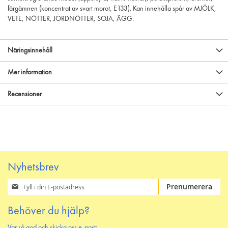
färgämnen (koncentrat av svart morot, E133). Kan innehålla spår av MJÖLK,
VETE, NÖTTER, JORDNÖTTER, SOJA, ÄGG.
Näringsinnehåll
Mer information
Recensioner
Nyhetsbrev
Prenumerera
Prenumerera
på
vårt
Behöver du hjälp?
nyhetsbrev
Var så god och skicka oss e-post: