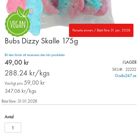
Parasta ennen / Bäst före 31 jan. 2028
Bubs Dizzy Skalle 175g
Skip
to
the
Bli den första att recensera den här produkten
beginning
49,00 kr
Special
I LAGER
of
Price
SKU
22222
the
288.24
kr/kgs
Godis247.se
images
59,00 kr
gallery
Vanligt pris
347.06
kr/kgs
Bäst före: 31.01.2028
Antal