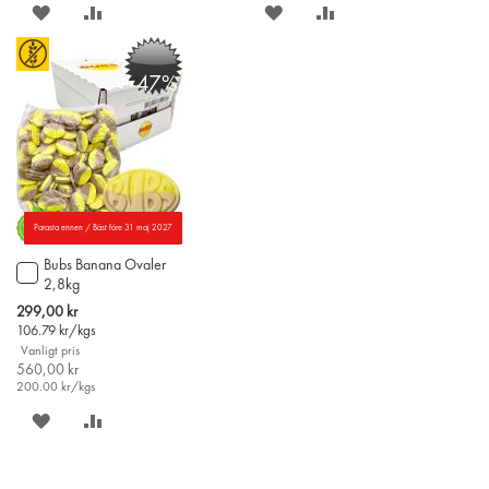
SPARA
LÄGG
SPARA
LÄGG
PÅ
TILL
PÅ
TILL
-47%
ÖNSKELISTAN
JÄMFÖR
ÖNSKELISTAN
JÄMFÖR
Parasta ennen / Bäst före 31 maj 2027
Bubs Banana Ovaler
Lägg
2,8kg
till
i
Special
299,00 kr
varukorgen
Price
106.79
kr/kgs
Vanligt pris
560,00 kr
200.00
kr/kgs
SPARA
LÄGG
PÅ
TILL