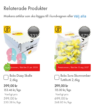
Relaterade Produkter
Välj alla
Markera artiklar som ska läggas till i kundvagnen eller
-33%
-57%
Parasta ennen / Bäst före 31 jan. 2028
Parasta ennen / Bäst före 15 aug. 2027
Bubs Dizzy Skalle
Bubs Sura Skumromber
Lägg
Lägg
2,6kg
Tuttifrutti 2,6kg
till
till
i
i
Special
Special
399,00 kr
299,00 kr
varukorgen
varukorgen
Price
Price
153.46
kr/kgs
115.00
kr/kgs
Vanligt pris
Vanligt pris
599,00 kr
699,00 kr
230.38
kr/kgs
268.85
kr/kgs