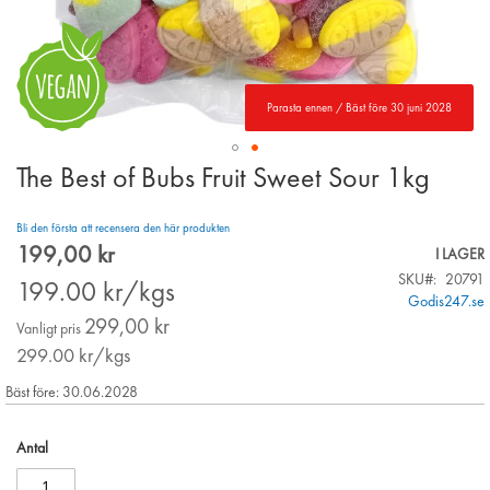
Parasta ennen / Bäst före 30 juni 2028
The Best of Bubs Fruit Sweet Sour 1kg
Skip
to
the
Bli den första att recensera den här produkten
beginning
199,00 kr
Special
I LAGER
of
Price
SKU
20791
the
199.00
kr/kgs
Godis247.se
images
299,00 kr
gallery
Vanligt pris
299.00
kr/kgs
Bäst före: 30.06.2028
Antal