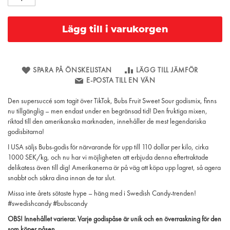
Lägg till i varukorgen
SPARA PÅ ÖNSKELISTAN
LÄGG TILL JÄMFÖR
E-POSTA TILL EN VÄN
Den supersuccé som tagit över TikTok, Bubs Fruit Sweet Sour godismix, finns
nu tillgänglig – men endast under en begränsad tid! Den fruktiga mixen,
riktad till den amerikanska marknaden, innehåller de mest legendariska
godisbitarna!
I USA säljs Bubs-godis för närvarande för upp till 110 dollar per kilo, cirka
1000 SEK/kg, och nu har vi möjligheten att erbjuda denna eftertraktade
delikatess även till dig! Amerikanerna är på väg att köpa upp lagret, så agera
snabbt och säkra dina innan de tar slut.
Missa inte årets sötaste hype – häng med i Swedish Candy-trenden!
#swedishcandy #bubscandy
OBS! Innehållet varierar. Varje godispåse är unik och en överraskning för den
som köper påsen.