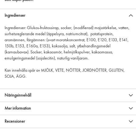
Ingredienser
Ingredienser: Glukos-fruktossirap, socker, (modifierad) majsstärkelse, vatten,
surhetsreglerande medel (äppelsyra, natriumcitrat), potatisprotein,
aromämnen, färgämnen: (svart morotskoncentrat, E100, E120, E133, E141,
150b, E153, E160a, E153), kokosolja, salt, ytbehandlingsmedel
(karnaubavax). Socker, kakaosmör, helmjölkspulver, kakaomassa,
emulgeringsmedel (sojalecitin), naturlig vaniljarom.
Kan innehålla spår av MJÖLK, VETE, NÖTTER, JORDNÖTTER, GLUTEN,
SOJA, ÄGG.
Näringsinnehåll
Mer information
Recensioner