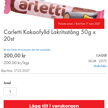
Parasta ennen / Bäst före 17 mars 2027
Carletti Kakaofylld Lakritsstång 50g x
Skip
to
20st
the
beginning
Bli den första att recensera den här produkten
of
200,00 kr
the
I LAGER
images
SKU
23172
200.00
kr/kgs
gallery
Makulaku
Bäst före: 17.03.2027
Antal
Lägg till i varukorgen