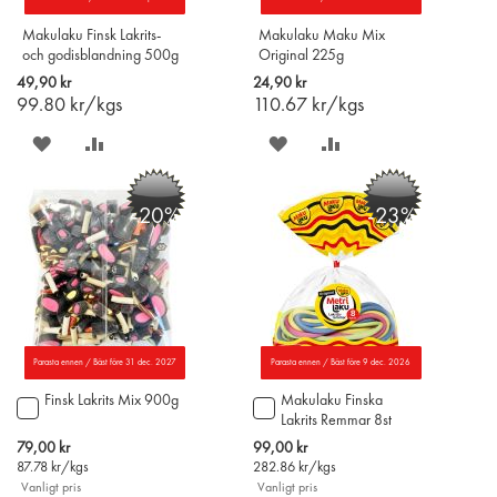
Makulaku Finsk Lakrits-
Makulaku Maku Mix
och godisblandning 500g
Original 225g
49,90 kr
24,90 kr
99.80
kr/kgs
110.67
kr/kgs
SPARA
LÄGG
SPARA
LÄGG
PÅ
TILL
PÅ
TILL
-20%
-23%
ÖNSKELISTAN
JÄMFÖR
ÖNSKELISTAN
JÄMFÖR
Parasta ennen / Bäst före 31 dec. 2027
Parasta ennen / Bäst före 9 dec. 2026
Finsk Lakrits Mix 900g
Makulaku Finska
Lägg
Lägg
Lakrits Remmar 8st
till
till
i
i
Special
Special
79,00 kr
99,00 kr
varukorgen
varukorgen
Price
Price
87.78
kr/kgs
282.86
kr/kgs
Vanligt pris
Vanligt pris