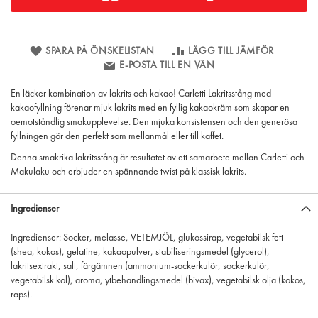
SPARA PÅ ÖNSKELISTAN
LÄGG TILL JÄMFÖR
E-POSTA TILL EN VÄN
En läcker kombination av lakrits och kakao! Carletti Lakritsstång med
kakaofyllning förenar mjuk lakrits med en fyllig kakaokräm som skapar en
oemotståndlig smakupplevelse. Den mjuka konsistensen och den generösa
fyllningen gör den perfekt som mellanmål eller till kaffet.
Denna smakrika lakritsstång är resultatet av ett samarbete mellan Carletti och
Makulaku och erbjuder en spännande twist på klassisk lakrits.
Ingredienser
Ingredienser: Socker, melasse, VETEMJÖL, glukossirap, vegetabilsk fett
(shea, kokos), gelatine, kakaopulver, stabiliseringsmedel (glycerol),
lakritsextrakt, salt, färgämnen (ammonium-sockerkulör, sockerkulör,
vegetabilsk kol), aroma, ytbehandlingsmedel (bivax), vegetabilsk olja (kokos,
raps).