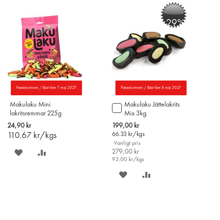
ÖNSKELISTAN
JÄMFÖR
PÅ
TILL
-29%
ÖNSKELISTAN
JÄMFÖR
Parasta ennen / Bäst före 7 maj 2027
Parasta ennen / Bäst före 8 maj 2027
Makulaku Mini
Makulaku Jättelakrits
Lägg
lakritsremmar 225g
Mix 3kg
till
i
Special
24,90 kr
199,00 kr
varukorgen
Price
110.67
kr/kgs
66.33
kr/kgs
Vanligt pris
SPARA
LÄGG
279,00 kr
93.00
kr/kgs
PÅ
TILL
SPARA
LÄGG
ÖNSKELISTAN
JÄMFÖR
PÅ
TILL
ÖNSKELISTAN
JÄMFÖR