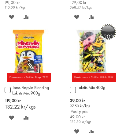
99,00 kr
129,00 kr
110.00
kr/kgs
368.57
kr/kgs
SPARA
LÄGG
SPARA
LÄGG
PÅ
TILL
PÅ
TILL
-20%
ÖNSKELISTAN
JÄMFÖR
ÖNSKELISTAN
JÄMFÖR
Parasta ennen / Bäst före 16 apr. 2027
Parasta ennen / Bäst före 28 feb. 2027
Toms Pingvin Blanding
Lakrits Mix 400g
Lägg
Lägg
Lakrits Mix 900g
till
till
i
i
Special
119,00 kr
39,00 kr
varukorgen
varukorgen
Price
132.22
kr/kgs
97.50
kr/kgs
Vanligt pris
SPARA
LÄGG
49,00 kr
122.50
kr/kgs
PÅ
TILL
SPARA
LÄGG