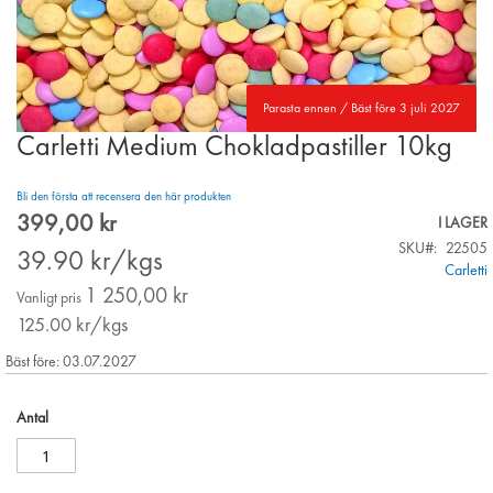
Parasta ennen / Bäst före 3 juli 2027
Carletti Medium Chokladpastiller 10kg
Skip
to
the
Bli den första att recensera den här produkten
beginning
399,00 kr
Special
I LAGER
of
Price
SKU
22505
the
39.90
kr/kgs
Carletti
images
1 250,00 kr
gallery
Vanligt pris
125.00
kr/kgs
Bäst före: 03.07.2027
Antal