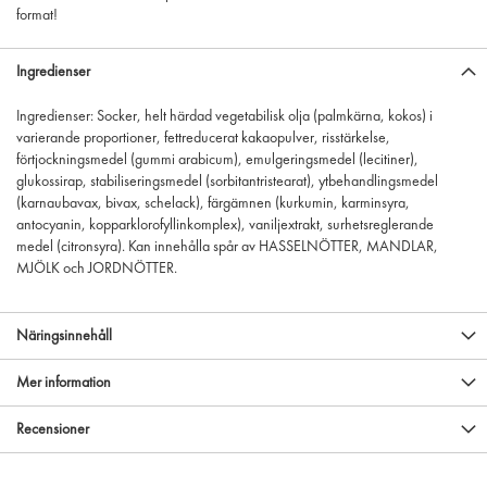
format!
Ingredienser
Ingredienser: Socker, helt härdad vegetabilisk olja (palmkärna, kokos) i
varierande proportioner, fettreducerat kakaopulver, risstärkelse,
förtjockningsmedel (gummi arabicum), emulgeringsmedel (lecitiner),
glukossirap, stabiliseringsmedel (sorbitantristearat), ytbehandlingsmedel
(karnaubavax, bivax, schelack), färgämnen (kurkumin, karminsyra,
antocyanin, kopparklorofyllinkomplex), vaniljextrakt, surhetsreglerande
medel (citronsyra). Kan innehålla spår av HASSELNÖTTER, MANDLAR,
MJÖLK och JORDNÖTTER.
Näringsinnehåll
Mer information
Recensioner