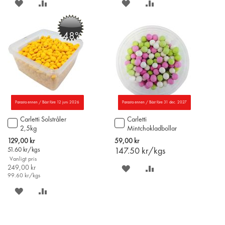
SPARA
LÄGG
SPARA
LÄGG
PÅ
TILL
PÅ
TILL
-48%
ÖNSKELISTAN
JÄMFÖR
ÖNSKELISTAN
JÄMFÖR
Parasta ennen / Bäst före 12 juni 2026
Parasta ennen / Bäst före 31 dec. 2027
Carletti Solstråler
Carletti
Lägg
Lägg
2,5kg
Mintchokladbollar
till
till
400g
i
i
Special
129,00 kr
59,00 kr
varukorgen
varukorgen
Price
51.60
kr/kgs
147.50
kr/kgs
Vanligt pris
249,00 kr
SPARA
LÄGG
99.60
kr/kgs
PÅ
TILL
SPARA
LÄGG
ÖNSKELISTAN
JÄMFÖR
PÅ
TILL