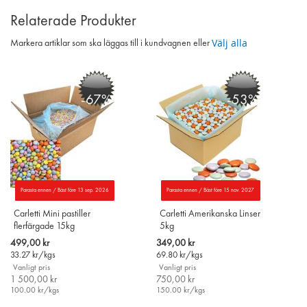
Relaterade Produkter
Välj alla
Markera artiklar som ska läggas till i kundvagnen eller
-67%
-53%
Parasta ennen / Bäst före 13 sep. 2026
Parasta ennen / Bäst före 15 nov. 2027
Carletti Mini pastiller
Carletti Amerikanska Linser
flerfärgade 15kg
5kg
Special
Special
499,00 kr
349,00 kr
Price
Price
33.27
kr/kgs
69.80
kr/kgs
Vanligt pris
Vanligt pris
1 500,00 kr
750,00 kr
100.00
kr/kgs
150.00
kr/kgs