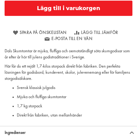
Lägg till i varukorgen
SPARA PÅ ÖNSKELISTAN
LÄGG TILL JÄMFÖR
E-POSTA TILL EN VÄN
Dals Skumtomtar är mjuka, fluffiga och oemotståndligt söta skumgodisar som
år efter år hör till julens godistraditioner i Sverige.
Här får du ett rejält 1,7-kilos storpack direkt från fabriken. Den perfekta
lösningen för godisbord, kundevent, skolor, julevenemang eller för familjens
storgodisälskare.
Svensk klassisk julgodis
Mjuka och fluffiga skumtomtar
1,7 kg storpack
Direkt från fabriken, utan mellanhänder
Ingredienser