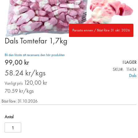
Parasta ennen / Bäst före 31 okt. 2026
Dals Tomtefar 1,7kg
Skip
to
the
Bli den första att recensera den här produkten
beginning
99,00 kr
Special
I LAGER
of
Price
SKU
11434
the
58.24
kr/kgs
Dals
images
120,00 kr
gallery
Vanligt pris
70.59
kr/kgs
Bäst före: 31.10.2026
Antal