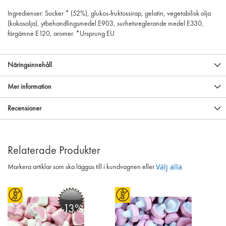
Ingredienser: Socker * (52%), glukos-fruktossirap, gelatin, vegetabilisk olja
(kokosolja), ytbehandlingsmedel E903, surhetsreglerande medel E330,
färgämne E120, aromer. *Ursprung EU
Näringsinnehåll
Mer information
Recensioner
Relaterade Produkter
Välj alla
Markera artiklar som ska läggas till i kundvagnen eller
-13%