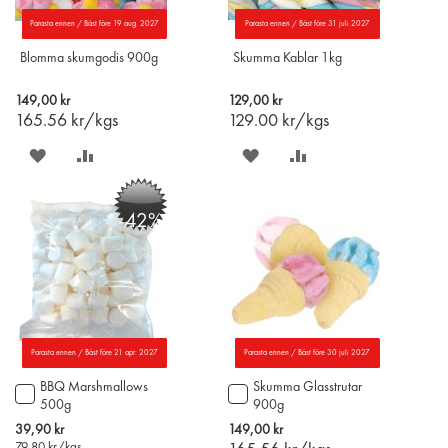
Parasta ennen / Bäst före 19 aug. 2027
Parasta ennen / Bäst före 31 juli 2027
Blomma skumgodis 900g
Skumma Kablar 1kg
149,00 kr
129,00 kr
165.56
kr/kgs
129.00
kr/kgs
SPARA
LÄGG
SPARA
LÄGG
PÅ
TILL
PÅ
TILL
-42%
ÖNSKELISTAN
JÄMFÖR
ÖNSKELISTAN
JÄMFÖR
Parasta ennen / Bäst före 21 apr. 2027
Parasta ennen / Bäst före 30 juli 2027
BBQ Marshmallows
Skumma Glasstrutar
Lägg
Lägg
500g
900g
till
till
i
i
Special
39,90 kr
149,00 kr
varukorgen
varukorgen
Price
79.80
kr/kgs