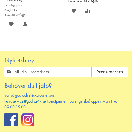
165.56
kr/kgs
Vanligt pris
69,00 kr
SPARA
LÄGG
138.00
kr/kgs
PÅ
TILL
SPARA
LÄGG
ÖNSKELISTAN
JÄMFÖR
PÅ
TILL
ÖNSKELISTAN
JÄMFÖR
Nyhetsbrev
Prenumerera
Prenumerera
på
vårt
Behöver du hjälp?
nyhetsbrev
Var så god och skicka oss e-post:
kundservice@godis247.se
Kundtjänsten (på engelska) öppen Mån-Fre:
09.00-15.00