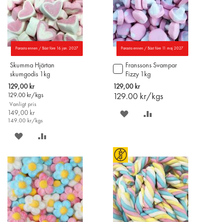
Parasta ennen / Bäst före 16 jan. 2027
Parasta ennen / Bäst före 11 maj 2027
Skumma Hjärtan
Franssons Svampar
Lägg
skumgodis 1kg
Fizzy 1kg
till
i
Special
129,00 kr
129,00 kr
varukorgen
Price
129.00
kr/kgs
129.00
kr/kgs
Vanligt pris
149,00 kr
SPARA
LÄGG
149.00
kr/kgs
PÅ
TILL
SPARA
LÄGG
ÖNSKELISTAN
JÄMFÖR
PÅ
TILL
ÖNSKELISTAN
JÄMFÖR