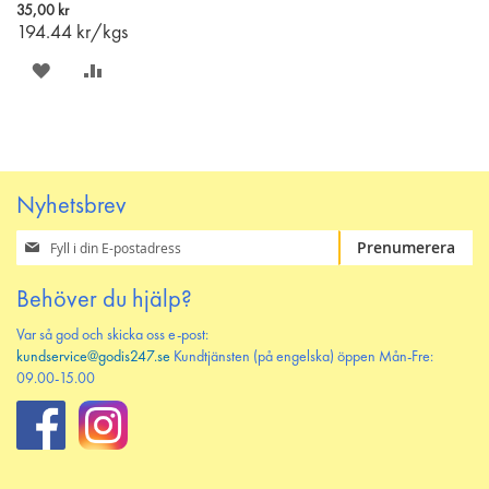
i
35,00 kr
varukorgen
194.44
kr/kgs
SPARA
LÄGG
PÅ
TILL
ÖNSKELISTAN
JÄMFÖR
Nyhetsbrev
Prenumerera
Prenumerera
på
vårt
Behöver du hjälp?
nyhetsbrev
Var så god och skicka oss e-post:
kundservice@godis247.se
Kundtjänsten (på engelska) öppen Mån-Fre:
09.00-15.00