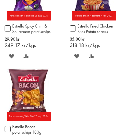
Parasta ennen / Bäst före 25 aug. 2026
Parasta ennen / Bäst före 7 jan. 2027
Estrella Spicy Chilli &
Estrella Fried Chicken
Lägg
Lägg
Sourcream potatischips
Bites Potato snacks
till
till
115g
110g
i
i
29,90 kr
35,00 kr
varukorgen
varukorgen
249.17
kr/kgs
318.18
kr/kgs
SPARA
LÄGG
SPARA
LÄGG
PÅ
TILL
PÅ
TILL
ÖNSKELISTAN
JÄMFÖR
ÖNSKELISTAN
JÄMFÖR
Parasta ennen / Bäst före 28 sep. 2026
Estrella Bacon
Lägg
potatischips 180g
till