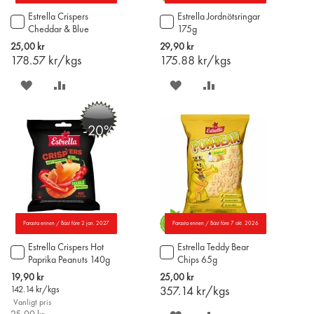
Estrella Crispers
Estrella Jordnötsringar
Lägg
Lägg
Cheddar & Blue
175g
till
till
Cheese peanuts 140g
i
i
25,00 kr
29,90 kr
varukorgen
varukorgen
178.57
kr/kgs
175.88
kr/kgs
SPARA
LÄGG
SPARA
LÄGG
PÅ
TILL
PÅ
TILL
-20%
ÖNSKELISTAN
JÄMFÖR
ÖNSKELISTAN
JÄMFÖR
Parasta ennen / Bäst före 2 jan. 2027
Parasta ennen / Bäst före 7 okt. 2026
Estrella Crispers Hot
Estrella Teddy Bear
Lägg
Lägg
Paprika Peanuts 140g
Chips 65g
till
till
i
i
Special
19,90 kr
25,00 kr
varukorgen
varukorgen
Price
142.14
kr/kgs
357.14
kr/kgs
Vanligt pris