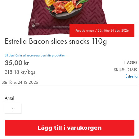
Parasta ennen / Bäst före 24 dec. 2026
Estrella Bacon slices snacks 110g
Skip
to
the
Bli den första att recensera den här produkten
beginning
35,00 kr
I LAGER
of
SKU
21619
the
318.18
kr/kgs
Estrella
images
Bäst före: 24.12.2026
gallery
Antal
Lägg till i varukorgen