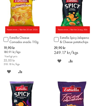
Parasta ennen / Bäst före 20 nov. 2026
Parasta ennen / Bäst före 24 aug. 2026
Estrella Cheese
Estrella Spicy Jalapeno
Lägg
Lägg
Cornados snacks 110g
& Cheese potatischips
till
till
115g
i
i
Special
19,90 kr
29,90 kr
varukorgen
varukorgen
Price
180.91
kr/kgs
249.17
kr/kgs
Vanligt pris
35,00 kr
SPARA
LÄGG
318.18
kr/kgs
PÅ
TILL
SPARA
LÄGG
ÖNSKELISTAN
JÄMFÖR
PÅ
TILL
ÖNSKELISTAN
JÄMFÖR