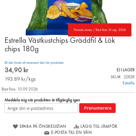
Parasta ennen / Bäst före 10 sep. 2026
Estrella Västkustchips Gräddfil & Lök
Skip
to
chips 180g
the
beginning
Bli den första att recensera den här produkten
of
34,90 kr
the
EJ I LAGER
images
SKU
22828
193.89
kr/kgs
gallery
Estrella
Bäst före: 10.09.2026
Meddela mig när produkten är tillgänglig igen
Prenumerera
SPARA PÅ ÖNSKELISTAN
LÄGG TILL JÄMFÖR
E-POSTA TILL EN VÄN