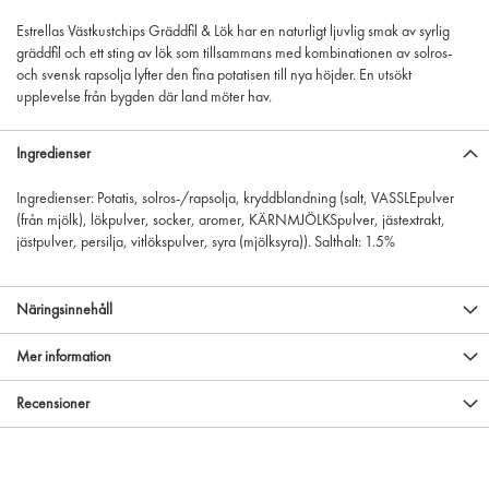
Estrellas Västkustchips Gräddfil & Lök har en naturligt ljuvlig smak av syrlig
gräddfil och ett sting av lök som tillsammans med kombinationen av solros-
och svensk rapsolja lyfter den fina potatisen till nya höjder. En utsökt
upplevelse från bygden där land möter hav.
Ingredienser
Ingredienser: Potatis, solros-/rapsolja, kryddblandning (salt, VASSLEpulver
(från mjölk), lökpulver, socker, aromer, KÄRNMJÖLKSpulver, jästextrakt,
jästpulver, persilja, vitlökspulver, syra (mjölksyra)). Salthalt: 1.5%
Näringsinnehåll
Mer information
Recensioner