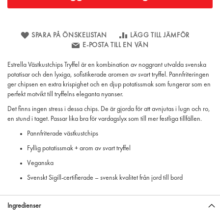
SPARA PÅ ÖNSKELISTAN
LÄGG TILL JÄMFÖR
E-POSTA TILL EN VÄN
Estrella Västkustchips Tryffel är en kombination av noggrant utvalda svenska
potatisar och den lyxiga, sofistikerade aromen av svart tryffel. Pannfriteringen
ger chipsen en extra krispighet och en djup potatissmak som fungerar som en
perfekt motvikt till tryffelns eleganta nyanser.
Det finns ingen stress i dessa chips. De är gjorda för att avnjutas i lugn och ro,
en stund i taget. Passar lika bra för vardagslyx som till mer festliga tillfällen.
Pannfriterade västkustchips
Fyllig potatissmak + arom av svart tryffel
Veganska
Svenskt Sigill-certifierade – svensk kvalitet från jord till bord
Ingredienser