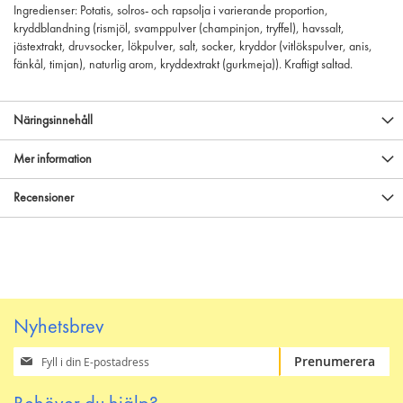
Ingredienser: Potatis, solros- och rapsolja i varierande proportion,
kryddblandning (rismjöl, svamppulver (champinjon, tryffel), havssalt,
jästextrakt, druvsocker, lökpulver, salt, socker, kryddor (vitlökspulver, anis,
fänkål, timjan), naturlig arom, kryddextrakt (gurkmeja)). Kraftigt saltad.
Näringsinnehåll
Mer information
Recensioner
Nyhetsbrev
Prenumerera
Prenumerera
på
vårt