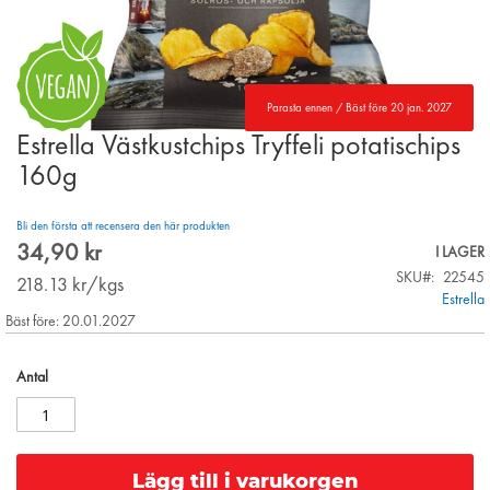
Parasta ennen / Bäst före 20 jan. 2027
Estrella Västkustchips Tryffeli potatischips
Skip
to
160g
the
beginning
Bli den första att recensera den här produkten
of
34,90 kr
the
I LAGER
images
SKU
22545
218.13
kr/kgs
gallery
Estrella
Bäst före: 20.01.2027
Antal
Lägg till i varukorgen