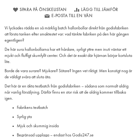
SPARA PÅ ÖNSKELISTAN
LÄGG TILL JÄMFÖR
E-POSTA TILL EN VÄN
Vi lyckades rädda en så märklig batch hallonbollar direkt från godisfabriken
att första tanken efter smaktestet var: vad tänkte fabriken på den här gången
egentligen?
De här sura hallonbollarna har ett hårdare, syrligt yttre men inuti väntar ett
mjukt och fluffigt skumfyllt center. Och det är exakt där hjärnan börjar kortsluta
lite.
Borde de vara surare? Mjukare? Sötare? Ingen vet riktigt. Men konstigt nog är
de väldigt svåra att sluta äta.
Det här är en äkta testbatch från godisfabriken – sådana som normalt aldrig
når vanlig försäljning. Därför finns en stor risk att de aldrig kommer tillbaka
igen.
Fabrikens testbatch
Syrlig yta
Mjuk och skummig insida
Begränsad upplaga – endast hos Godis247.se