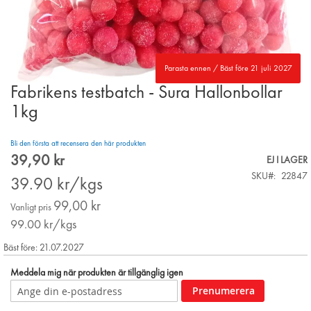
Parasta ennen / Bäst före 21 juli 2027
Fabrikens testbatch - Sura Hallonbollar
Skip
to
1kg
the
beginning
Bli den första att recensera den här produkten
of
39,90 kr
the
Special
EJ I LAGER
images
Price
SKU
22847
39.90
kr/kgs
gallery
99,00 kr
Vanligt pris
99.00
kr/kgs
Bäst före: 21.07.2027
Meddela mig när produkten är tillgänglig igen
Prenumerera