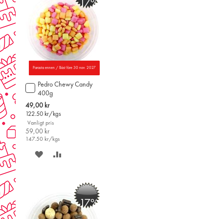
-17%
Parasta ennen / Bäst före 30 nov. 2027
Pedro Chewy Candy
Lägg
400g
till
i
Special
49,00 kr
varukorgen
Price
122.50
kr/kgs
Vanligt pris
59,00 kr
147.50
kr/kgs
SPARA
LÄGG
PÅ
TILL
ÖNSKELISTAN
JÄMFÖR
-17%