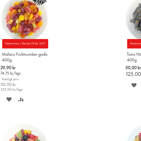
-40%
Parasta ennen / Bäst före 28 feb. 2027
Parasta en
Malaco Fruktnumber godis
Toms Häx
400g
400g
Special
29,90 kr
50,00 kr
Price
74.75
kr/kgs
125.0
Vanligt pris
50,00 kr
S
125.00
kr/kgs
P
SPARA
LÄGG
Ö
PÅ
TILL
ÖNSKELISTAN
JÄMFÖR