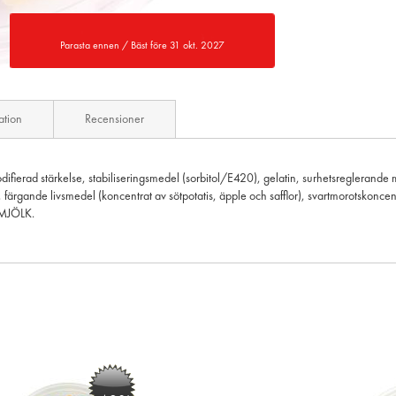
Parasta ennen / Bäst före 31 okt. 2027
ation
Recensioner
odifierad stärkelse, stabiliseringsmedel (sorbitol/E420), gelatin, surhetsregleran
ärgande livsmedel (koncentrat av sötpotatis, äpple och safflor), svartmorotskonc
 MJÖLK.