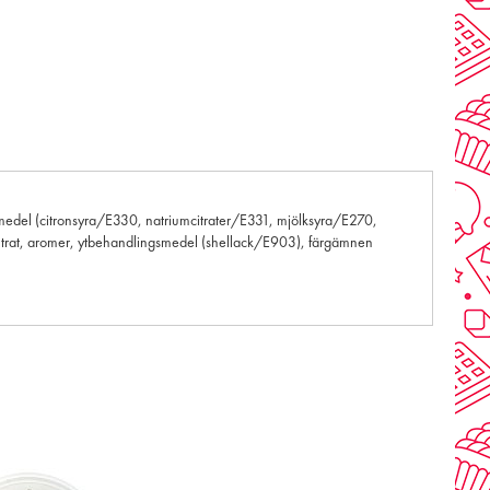
de medel (citronsyra/E330, natriumcitrater/E331, mjölksyra/E270,
entrat, aromer, ytbehandlingsmedel (shellack/E903), färgämnen