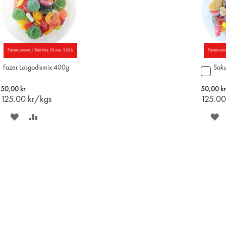
Parasta ennen / Bäst före 30 nov. 2026
Parasta en
Fazer Lösgodismix 400g
Saku
Lägg
till
i
50,00 kr
50,00 kr
varu
125.00
kr/kgs
125.0
SPARA
LÄGG
S
PÅ
TILL
P
ÖNSKELISTAN
JÄMFÖR
Ö