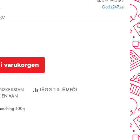
SKU
rei0162
s
Godis247.se
2027
l i varukorgen
NSKELISTAN
LÄGG TILL JÄMFÖR
LL EN VÄN
blandning 400g