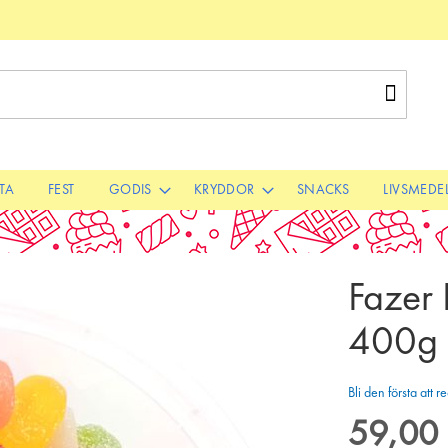
Sök
STA
FEST
GODIS
KRYDDOR
SNACKS
LIVSMEDE
Fazer 
400g
Bli den första att
59,00 