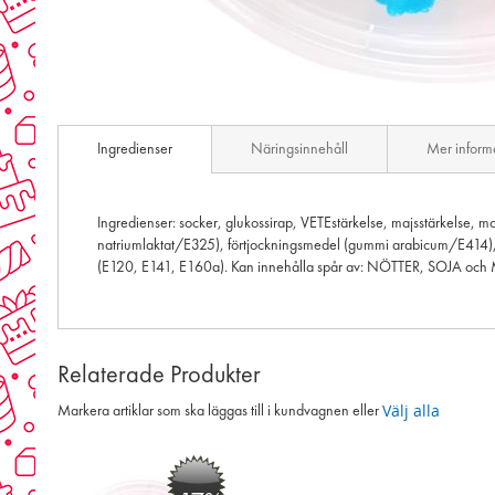
Skip
to
Ingredienser
Näringsinnehåll
Mer inform
the
beginning
of
the
Ingredienser: socker, glukossirap, VETEstärkelse, majsstärkelse, m
images
natriumlaktat/E325), förtjockningsmedel (gummi arabicum/E414), f
gallery
(E120, E141, E160a). Kan innehålla spår av: NÖTTER, SOJA och
Relaterade Produkter
Välj alla
Markera artiklar som ska läggas till i kundvagnen eller