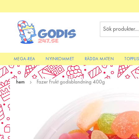
Skip
to
Content
Sök
MEGA-REA
NYINKOMMET
RÄDDA MATEN
TOPPLI
hem
Fazer Frukt godisblandning 400g
Skip
to
the
end
of
the
images
gallery