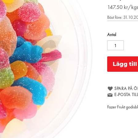
147.50
kr/kg
Bäst före: 31.10.
Antal
Lägg til
SPARA PÅ Ö
E-POSTA TI
Fazer Frukt godis