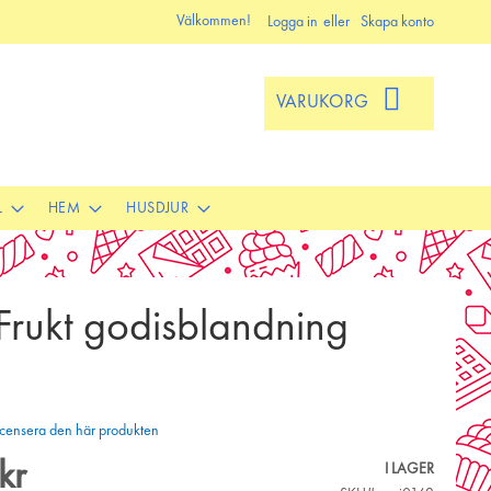
Välkommen!
Logga in
Skapa konto
VARUKORG
L
HEM
HUSDJUR
Frukt godisblandning
 recensera den här produkten
kr
I LAGER