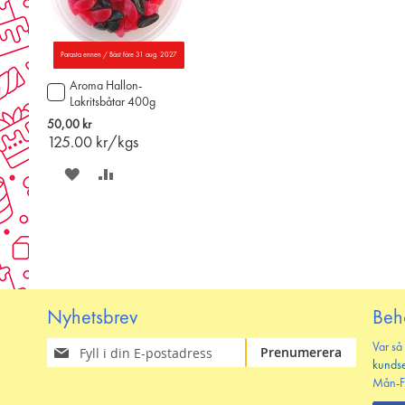
Parasta ennen / Bäst före 31 aug. 2027
Aroma Hallon-
Lägg
Lakritsbåtar 400g
till
i
50,00 kr
varukorgen
125.00
kr/kgs
SPARA
LÄGG
PÅ
TILL
ÖNSKELISTAN
JÄMFÖR
Nyhetsbrev
Beh
Prenumerera
Var så
Prenumerera
på
kunds
vårt
Mån-F
nyhetsbrev