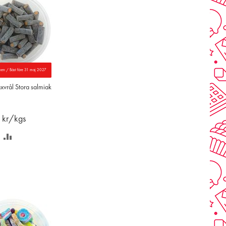
nen / Bäst före 31 maj 2027
vrål Stora salmiak
0
kr/kgs
PARA
LÄGG
Å
TILL
NSKELISTAN
JÄMFÖR