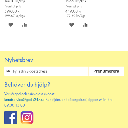
166.33
kr/kgs
159.60
kr/kgs
Vanligt pris
Vanligt pris
599,00 kr
449,00 kr
199.67
kr/kgs
179.60
kr/kgs
SPARA
LÄGG
SPARA
LÄGG
PÅ
TILL
PÅ
TILL
ÖNSKELISTAN
JÄMFÖR
ÖNSKELISTAN
JÄMFÖR
Nyhetsbrev
Prenumerera
Prenumerera
på
vårt
Behöver du hjälp?
nyhetsbrev
Var så god och skicka oss e-post:
kundservice@godis247.se
Kundtjänsten (på engelska) öppen Mån-Fre:
09.00-15.00