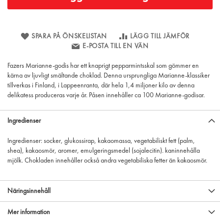
SPARA PÅ ÖNSKELISTAN
LÄGG TILL JÄMFÖR
E-POSTA TILL EN VÄN
Fazers Marianne-godis har ett knaprigt pepparmintsskal som gömmer en
kärna av ljuvligt smältande choklad. Denna ursprungliga Marianne-klassiker
tillverkas i Finland, i Lappeenranta, där hela 1,4 miljoner kilo av denna
delikatess produceras varje år. Påsen innehåller ca 100 Marianne-godisar.
Ingredienser
Ingredienser: socker, glukossirap, kakaomassa, vegetabiliskt fett (palm,
shea), kakaosmör, aromer, emulgeringsmedel (sojalecitin). kaninnehålla
mjölk. Chokladen innehåller också andra vegetabiliska fetter än kakaosmör.
Näringsinnehåll
Mer information