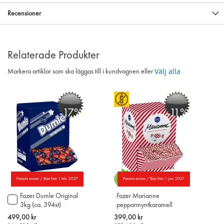
Recensioner
Relaterade Produkter
Välj alla
Markera artiklar som ska läggas till i kundvagnen eller
-17%
-11%
Parasta ennen / Bäst före 1 feb. 2027
Parasta ennen / Bäst före 1 juni 2027
Fazer Dumle Original
Fazer Marianne
Lägg
3kg (ca. 394st)
pepparmyntkaramell
till
2,5kg
i
Special
Special
499,00 kr
399,00 kr
varukorgen
Price
Price