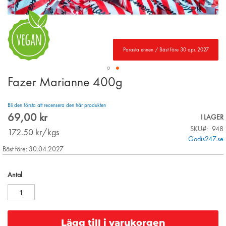
Parasta ennen / Bäst före 30 apr. 2027
Fazer Marianne 400g
Skip
to
the
Bli den första att recensera den här produkten
beginning
69,00 kr
I LAGER
of
SKU
948
the
172.50
kr/kgs
Godis247.se
images
Bäst före: 30.04.2027
gallery
Antal
Lägg till i varukorgen