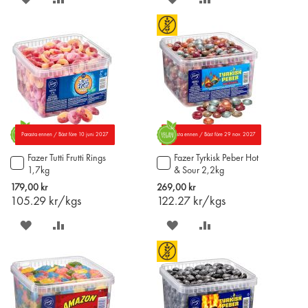
PÅ
TILL
PÅ
TILL
ÖNSKELISTAN
JÄMFÖR
ÖNSKELISTAN
JÄMFÖR
Parasta ennen / Bäst före 10 juni 2027
Parasta ennen / Bäst före 29 nov. 2027
Fazer Tutti Frutti Rings
Fazer Tyrkisk Peber Hot
Lägg
Lägg
1,7kg
& Sour 2,2kg
till
till
i
i
179,00 kr
269,00 kr
varukorgen
varukorgen
105.29
kr/kgs
122.27
kr/kgs
SPARA
LÄGG
SPARA
LÄGG
PÅ
TILL
PÅ
TILL
ÖNSKELISTAN
JÄMFÖR
ÖNSKELISTAN
JÄMFÖR