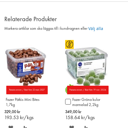
Relaterade Produkter
Välj alla
Markera artiklar som ska läggas till i kundvagnen eller
Parasta ennen / Bäst före 22 mars 2027
Parasta ennen / Bäst före 19 nov. 2026
Fazer Pätkis Mini Bites
Fazer Gröna kulor
Lägg
1,7kg
marmelad 2,2kg
till
i
329,00 kr
349,00 kr
varukorgen
193.53
kr/kgs
158.64
kr/kgs
SPARA
LÄGG
SPARA
LÄGG