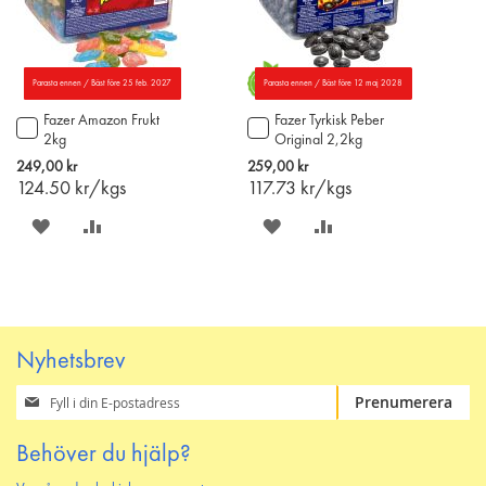
Parasta ennen / Bäst före 25 feb. 2027
Parasta ennen / Bäst före 12 maj 2028
Fazer Amazon Frukt
Fazer Tyrkisk Peber
Lägg
Lägg
2kg
Original 2,2kg
till
till
i
i
249,00 kr
259,00 kr
varukorgen
varukorgen
124.50
kr/kgs
117.73
kr/kgs
SPARA
LÄGG
SPARA
LÄGG
PÅ
TILL
PÅ
TILL
ÖNSKELISTAN
JÄMFÖR
ÖNSKELISTAN
JÄMFÖR
Nyhetsbrev
Prenumerera
Prenumerera
på
vårt
Behöver du hjälp?
nyhetsbrev