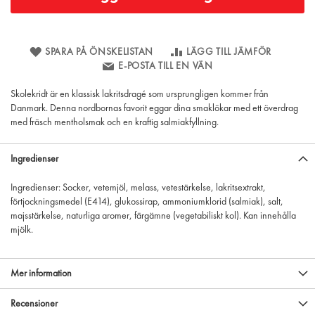
SPARA PÅ ÖNSKELISTAN
LÄGG TILL JÄMFÖR
E-POSTA TILL EN VÄN
Skolekridt är en klassisk lakritsdragé som ursprungligen kommer från
Danmark. Denna nordbornas favorit eggar dina smaklökar med ett överdrag
med fräsch mentholsmak och en kraftig salmiakfyllning.
Ingredienser
Ingredienser: Socker,
vetemjöl
, melass,
vete
stärkelse, lakritsextrakt,
förtjockningsmedel (E414), glukossirap, ammoniumklorid (salmiak), salt,
majsstärkelse, naturliga aromer, färgämne (vegetabiliskt kol).
Kan
innehålla
mjölk
.
Mer information
Recensioner