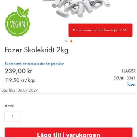
Parasta ennen / Bäst före 6 juli 2027
Fazer Skolekridt 2kg
Skip
to
the
Bli den första att recensera den här produkten
beginning
239,00 kr
I LAGER
of
SKU
3341
the
119.50
kr/kgs
Fazer
images
Bäst före: 06.07.2027
gallery
Antal
Lägg till i varukorgen