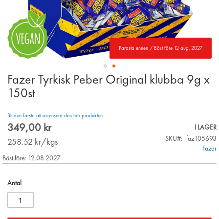
Parasta ennen / Bäst före 12 aug. 2027
Fazer Tyrkisk Peber Original klubba 9g x
Skip
to
150st
the
beginning
Bli den första att recensera den här produkten
of
349,00 kr
the
I LAGER
images
SKU
faz105693
258.52
kr/kgs
gallery
Fazer
Bäst före: 12.08.2027
Antal