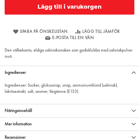
Lägg till i varukorgen
SPARA PÅ ÖNSKELISTAN
LÄGG TILL JÄMFÖR
E-POSTA TILL EN VÄN
Den välbekanta, eldiga salmiaksmaken som godisklubba med salmiakpulver
inuti.
Ingredienser
Ingredienser: Socker, glukossirap, sirap, ammoniumklorid (salmiak),
lakritsextrakt, salt, aromer, färgämne (E153).
Näringsinnehåll
Mer information
Recensioner