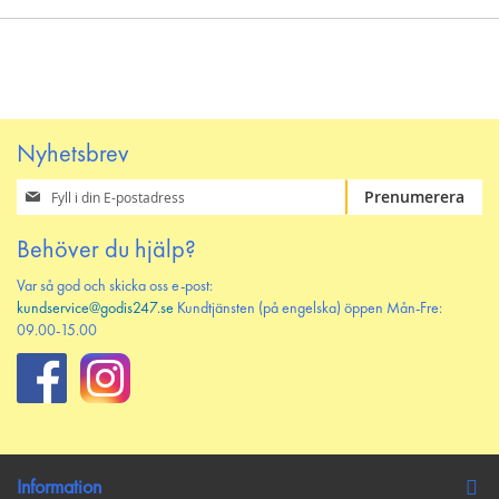
Nyhetsbrev
Prenumerera
Prenumerera
på
vårt
Behöver du hjälp?
nyhetsbrev
Var så god och skicka oss e-post:
kundservice@godis247.se
Kundtjänsten (på engelska) öppen Mån-Fre:
09.00-15.00
Information