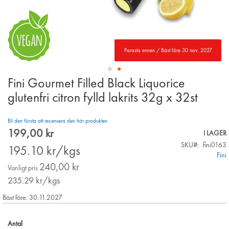
Parasta ennen / Bäst före 30 nov. 2027
Fini Gourmet Filled Black Liquorice
Skip
to
glutenfri citron fylld lakrits 32g x 32st
the
beginning
Bli den första att recensera den här produkten
of
199,00 kr
the
Special
I LAGER
images
Price
SKU
fini0163
195.10
kr/kgs
gallery
Fini
240,00 kr
Vanligt pris
235.29
kr/kgs
Bäst före: 30.11.2027
Antal