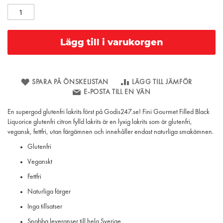
Lägg till i varukorgen
SPARA PÅ ÖNSKELISTAN
LÄGG TILL JÄMFÖR
E-POSTA TILL EN VÄN
En supergod glutenfri lakrits först på Godis247.se! Fini Gourmet Filled Black
Liquorice glutenfri citron fylld lakrits är en lyxig lakrits som är glutenfri,
vegansk, fettfri, utan färgämnen och innehåller endast naturliga smakämnen.
Glutenfri
Veganskt
Fettfri
Naturliga färger
Inga tillsatser
Snabba leveranser till hela Sverige