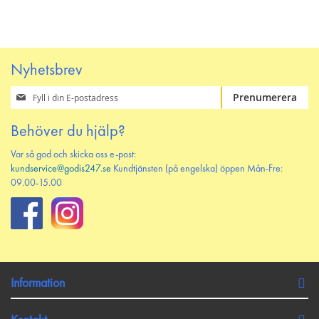
Nyhetsbrev
Prenumerera
Prenumerera
på
vårt
Behöver du hjälp?
nyhetsbrev
Var så god och skicka oss e-post:
kundservice@godis247.se
Kundtjänsten (på engelska) öppen Mån-Fre:
09.00-15.00
Information