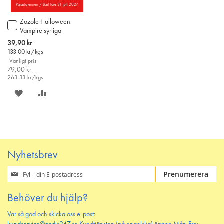
Parasta ennen / Bäst före 31 juli 2027
Zozole Halloween
Lägg
Vampire syrliga
till
stringgodis 300g
i
Special
39,90 kr
varukorgen
Price
133.00
kr/kgs
Vanligt pris
79,00 kr
263.33
kr/kgs
SPARA
LÄGG
PÅ
TILL
ÖNSKELISTAN
JÄMFÖR
Nyhetsbrev
Prenumerera
Prenumerera
på
vårt
Behöver du hjälp?
nyhetsbrev
Var så god och skicka oss e-post: