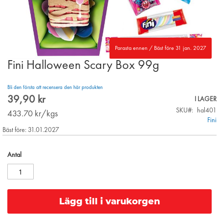
Parasta ennen / Bäst före 31 jan. 2027
Fini Halloween Scary Box 99g
Skip
to
the
Bli den första att recensera den här produkten
beginning
39,90 kr
I LAGER
of
SKU
hal401
the
433.70
kr/kgs
Fini
images
Bäst före: 31.01.2027
gallery
Antal
Lägg till i varukorgen