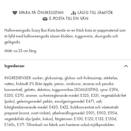
SPARA PÅ ÖNSKELISTAN
LÄGG TILL JÄMFÖR
E-POSTA TILL EN VÄN
Halloweengodis Scary Box Kista består av en fräck kista av pappmaterial som
är fylld med halloweengodis såsom klubbor, tuggummin, skumgodis och
gelégodis.
Mått: ca 23 cm lång.
Ingredienser
INGREDIENSER: socker, glukossirap, glukos- och fruktossirap, stärkelse,
vatten, fruktsaft 3% (från äpple, päron, vindruvor, ananas och persika
koncentrat), gelatin, dekstros, tuggummibas (SOJALESITIN), syror: E296,
E330, E270, aromer, surhetsreglerande medel: E325, E331, vegetabiliskt fett
(palm), geleringsmedel: pektin, emulgeringsmedel: E471, salt,
fuktighetsbevarande medel: E420, E422, fruktkoncentrat och växtextrakt
preparat (morot, svart vinbär), ytbehandlingsmedel: E901, E903, E904,
vegetabiliskt olja (palm, kokos), färgämnen: E100, E120, E133, E150d,
E160c, E171. Tillverkad i en fabrik som hanterar också mjölkprodukter.