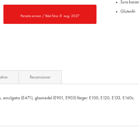
Sura karame
Glutenfri
Parasta ennen / Bäst före 31 aug. 2027
ation
Recensioner
n, emulgator (E471), glasmedel (E901, E903) färger: E100, E120, E133, E160c.