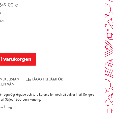
249,00 kr
s
2027
l i varukorgen
NSKELISTAN
LÄGG TILL JÄMFÖR
LL EN VÄN
 är regnbågsfärgade och sura karameller med sött pulver inuti. Roligare
fter! Säljes i 200-pack kartong.
rpackning