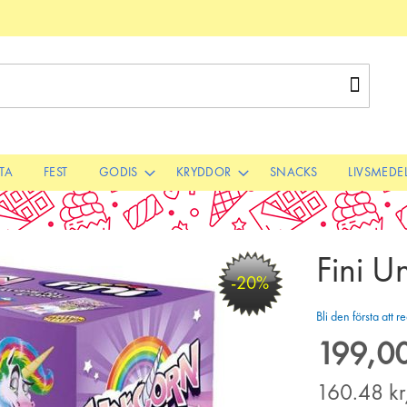
Sök
STA
FEST
GODIS
KRYDDOR
SNACKS
LIVSMEDE
Fini U
-20%
Bli den första att
199,00
Special
Price
160.48
k