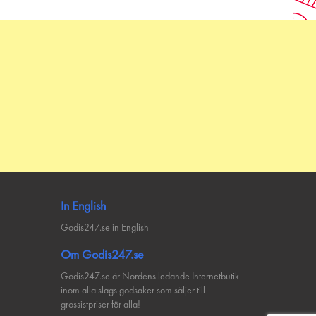
In English
Godis247.se in English
Om Godis247.se
Godis247.se är Nordens ledande Internetbutik
inom alla slags godsaker som säljer till
grossistpriser för alla!