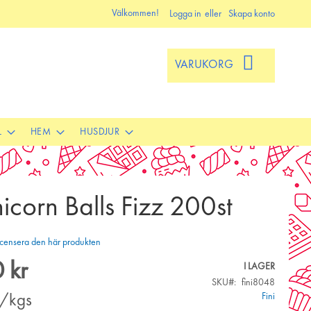
Välkommen!
Logga in
Skapa konto
VARUKORG
L
HEM
HUSDJUR
nicorn Balls Fizz 200st
 recensera den här produkten
 kr
I LAGER
SKU
fini8048
Fini
r/kgs