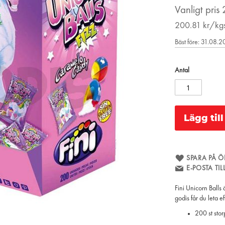
Vanligt pris
200.81
kr/kg
Bäst före: 31.08.
Antal
Lägg til
SPARA PÅ Ö
E-POSTA TI
Fini Unicorn Balls
godis får du leta e
200 st sto