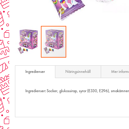
Skip
to
Ingredienser
Näringsinnehåll
Mer inform
the
beginning
of
the
Ingredienser
:
Socker, glukossirap, syror (E330, E296), smakämne
images
gallery