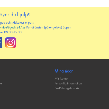
över du hjälp?
 god och skicka oss e-post:
ervice@godis247.se
Kundtjänsten (på engelska) öppen
re: 09.00-15.00
Mina sidor
Mitt konto
se
Personlig information
Beställningshistorik