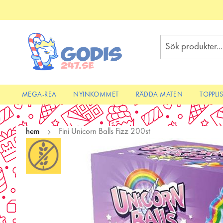
Skip
to
Content
Sök
MEGA-REA
NYINKOMMET
RÄDDA MATEN
TOPPLI
hem
Fini Unicorn Balls Fizz 200st
Skip
to
the
end
of
the
images
gallery