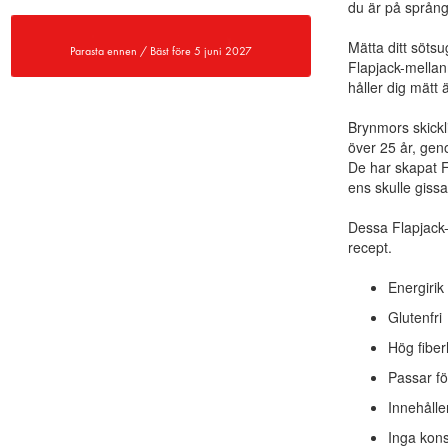
du är på språng
Mätta ditt söts
Parasta ennen / Bäst före 5 juni 2027
Flapjack-mella
håller dig mätt 
Brynmors skickli
över 25 år, gen
De har skapat F
ens skulle gissa
Dessa Flapjack-b
recept.
Energiri
Glutenfri
Hög fiber
Passar fö
Innehålle
Inga kons