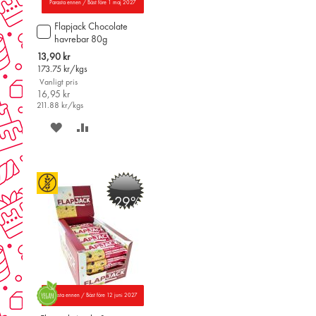
Parasta ennen / Bäst före 1 maj 2027
Flapjack Chocolate
Lägg
havrebar 80g
till
i
Special
13,90 kr
varukorgen
Price
173.75
kr/kgs
Vanligt pris
16,95 kr
211.88
kr/kgs
SPARA
LÄGG
PÅ
TILL
ÖNSKELISTAN
JÄMFÖR
-29%
Parasta ennen / Bäst före 12 juni 2027