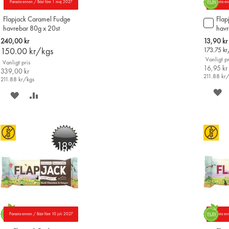
Parasta ennen / Bäst före 1 maj 2027
Parasta en
Flapjack Caramel Fudge
Flap
Lägg
havrebar 80g x 20st
havr
till
i
Special
240,00 kr
13,90 kr
varu
Price
150.00
kr/kgs
173.75
kr
Vanligt pr
Vanligt pris
16,95 kr
339,00 kr
211.88
kr
211.88
kr/kgs
S
SPARA
LÄGG
P
PÅ
TILL
Ö
ÖNSKELISTAN
JÄMFÖR
-18%
Parasta ennen / Bäst före 10 juli 2027
Parasta en