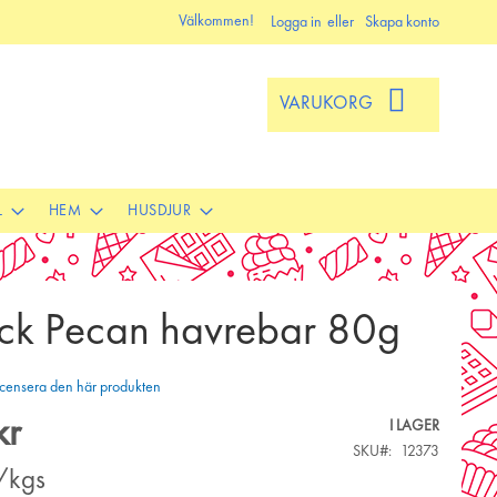
Välkommen!
Logga in
Skapa konto
VARUKORG
L
HEM
HUSDJUR
ack Pecan havrebar 80g
 recensera den här produkten
kr
I LAGER
SKU
12373
/kgs