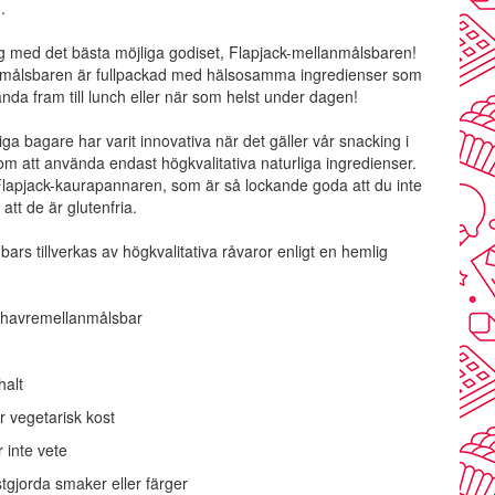
.
ug med det bästa möjliga godiset, Flapjack-mellanmålsbaren!
nmålsbaren är fullpackad med hälsosamma ingredienser som
ända fram till lunch eller när som helst under dagen!
ga bagare har varit innovativa när det gäller vår snacking i
om att använda endast högkvalitativa naturliga ingredienser.
lapjack-kaurapannaren, som är så lockande goda att du inte
 att de är glutenfria.
ars tillverkas av högkvalitativa råvaror enligt en hemlig
k havremellanmålsbar
halt
r vegetarisk kost
r inte vete
tgjorda smaker eller färger