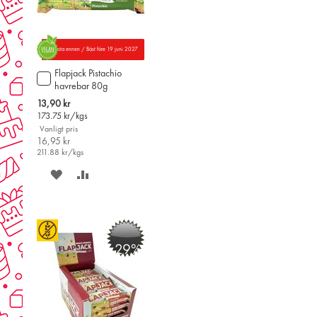
Parasta ennen / Bäst före 19 juni 2027
Flapjack Pistachio
Lägg
havrebar 80g
till
i
Special
13,90 kr
varukorgen
Price
173.75
kr/kgs
Vanligt pris
16,95 kr
211.88
kr/kgs
SPARA
LÄGG
PÅ
TILL
ÖNSKELISTAN
JÄMFÖR
-29%