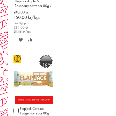
Flapjack Apple &
Raspberry havrebar 80g x
20st
240,00 kr
150.00
kr/kgs
Vanligt pris
339,00 kr
211.88
kr/kgs
SPARA
LÄGG
PÅ
TILL
ÖNSKELISTAN
JÄMFÖR
-18%
Parasta ennen / Bäst före 1 maj 2027
Flapjack Caramel
Lägg
Fudge havrebar 80g
till