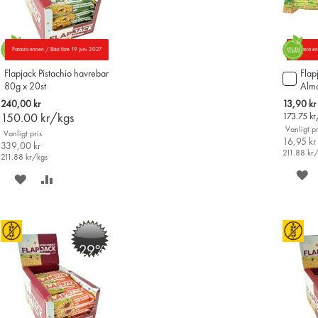
Parasta ennen / Bäst före 19 juni 2027
Parasta e
Flapjack Pistachio havrebar
Flap
Lägg
80g x 20st
Alm
till
i
Special
240,00 kr
13,90 kr
varu
Price
150.00
kr/kgs
173.75
kr
Vanligt pr
Vanligt pris
16,95 kr
339,00 kr
211.88
kr
211.88
kr/kgs
S
SPARA
LÄGG
P
PÅ
TILL
Ö
ÖNSKELISTAN
JÄMFÖR
-29%