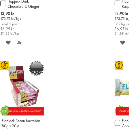
Flapjack Dark
Flap
Lägg
Lägg
Chocolate & Ginger
Rasp
till
till
havrebar 80g
80g
i
i
Special
Special
13,90 kr
13,90 kr
varukorgen
varu
Price
Price
173.75
kr/kgs
173.75
kr
Vanligt pris
Vanligt pr
16,95 kr
16,95 kr
211.88
kr/kgs
211.88
kr
SPARA
LÄGG
S
PÅ
TILL
P
ÖNSKELISTAN
JÄMFÖR
Ö
-29%
Parasta ennen / Bäst före 5 juni 2027
Parasta e
Flapjack Pecan havrebar
Flap
Lägg
80g x 20st
Coco
till