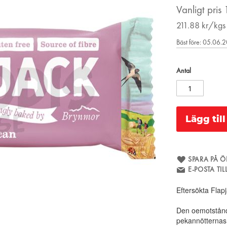
Vanligt pris
211.88
kr/kgs
Bäst före: 05.06.
Antal
Lägg til
SPARA PÅ Ö
E-POSTA TI
Eftersökta Flap
Den oemotstånd
pekannötternas 