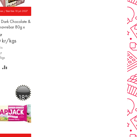
nen / Bäst före 10 juli 2027
k Dark Chocolate &
havrebar 80g x
r
0
kr/kgs
is
r
/kgs
PARA
LÄGG
Å
TILL
NSKELISTAN
JÄMFÖR
-18%