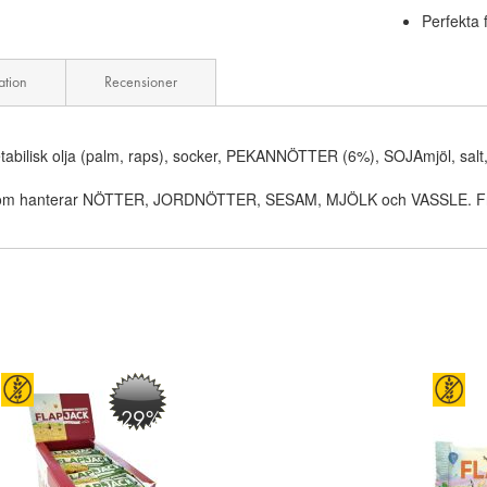
Perfekta f
ation
Recensioner
etabilisk olja (palm, raps), socker, PEKANNÖTTER (6%), SOJAmjöl, salt,
ik som hanterar NÖTTER, JORDNÖTTER, SESAM, MJÖLK och VASSLE. Fri från 
-29%