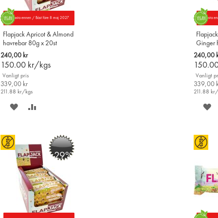
Parasta ennen / Bäst före 8 maj 2027
Parasta en
Flapjack Apricot & Almond
Flapjac
havrebar 80g x 20st
Ginger 
20st
240,00 kr
240,00 k
150.00
kr/kgs
150.0
Vanligt pris
Vanligt pr
339,00 kr
339,00 k
211.88
kr/kgs
211.88
kr
SPARA
LÄGG
S
PÅ
TILL
P
ÖNSKELISTAN
JÄMFÖR
Ö
-29%