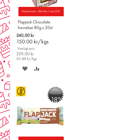
Parasta ennen / Bäst före 1 maj 2027
Flapjack Chocolate
havrebar 80g x 20st
240,00 kr
150.00
kr/kgs
Vanligt pris
339,00 kr
211.88
kr/kgs
SPARA
LÄGG
PÅ
TILL
ÖNSKELISTAN
JÄMFÖR
-18%