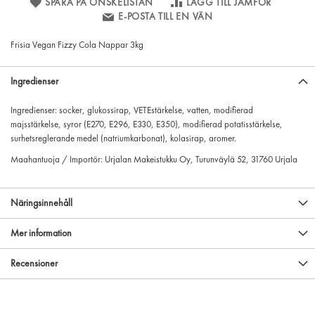
SPARA PÅ ÖNSKELISTAN
LÄGG TILL JÄMFÖR
E-POSTA TILL EN VÄN
Frisia Vegan Fizzy Cola Nappar 3kg
Ingredienser
Ingredienser: socker, glukossirap, VETEstärkelse, vatten, modifierad
majsstärkelse, syror (E270, E296, E330, E350), modifierad potatisstärkelse,
surhetsreglerande medel (natriumkarbonat), kolasirap, aromer.
Maahantuoja / Importör: Urjalan Makeistukku Oy, Turunväylä 52, 31760 Urjala
Näringsinnehåll
Mer information
Recensioner