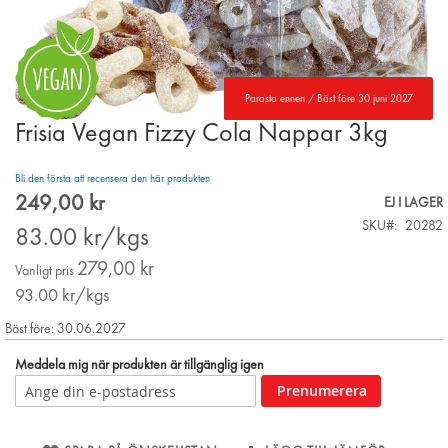
Parasta ennen / Bäst före 30 juni 2027
Frisia Vegan Fizzy Cola Nappar 3kg
Skip
to
the
Bli den första att recensera den här produkten
beginning
249,00 kr
Special
EJ I LAGER
of
Price
SKU
20282
the
83.00
kr/kgs
images
279,00 kr
gallery
Vanligt pris
93.00
kr/kgs
Bäst före: 30.06.2027
Meddela mig när produkten är tillgänglig igen
Prenumerera