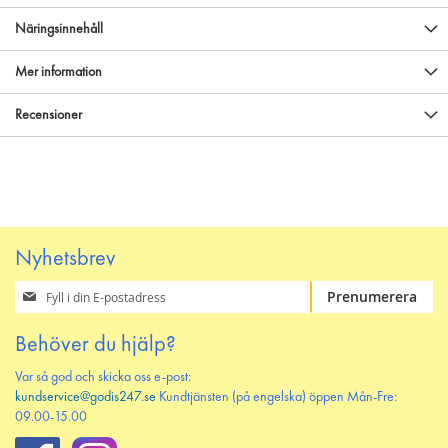
Näringsinnehåll
Mer information
Recensioner
Nyhetsbrev
Prenumerera
Prenumerera
på
vårt
Behöver du hjälp?
nyhetsbrev
Var så god och skicka oss e-post:
kundservice@godis247.se
Kundtjänsten (på engelska) öppen Mån-Fre:
09.00-15.00