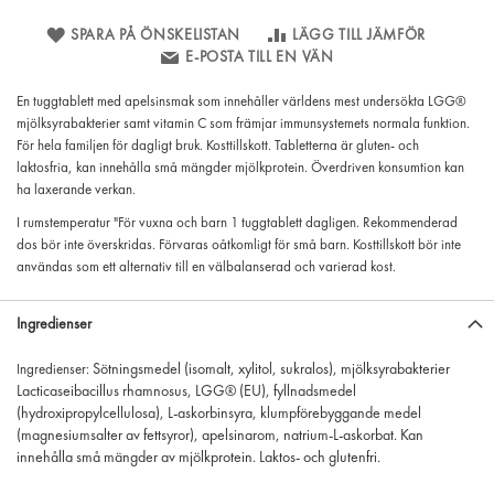
SPARA PÅ ÖNSKELISTAN
LÄGG TILL JÄMFÖR
E-POSTA TILL EN VÄN
En tuggtablett med apelsinsmak som innehåller världens mest undersökta LGG®
mjölksyrabakterier samt vitamin C som främjar immunsystemets normala funktion.
För hela familjen för dagligt bruk. Kosttillskott. Tabletterna är gluten- och
laktosfria, kan innehålla små mängder mjölkprotein. Överdriven konsumtion kan
ha laxerande verkan.
I rumstemperatur "För vuxna och barn 1 tuggtablett dagligen. Rekommenderad
dos bör inte överskridas. Förvaras oåtkomligt för små barn. Kosttillskott bör inte
användas som ett alternativ till en välbalanserad och varierad kost.
Ingredienser
Sötningsmedel (isomalt, xylitol, sukralos), mjölksyrabakterier
Ingredienser:
Lacticaseibacillus rhamnosus, LGG® (EU), fyllnadsmedel
(hydroxipropylcellulosa), L-askorbinsyra, klumpförebyggande medel
(magnesiumsalter av fettsyror), apelsinarom, natrium-L-askorbat. Kan
innehålla små mängder av mjölkprotein. Laktos- och glutenfri.