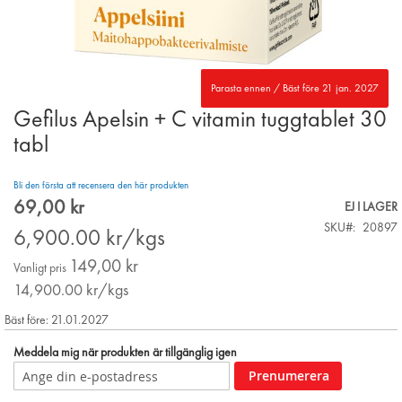
Parasta ennen / Bäst före 21 jan. 2027
Gefilus Apelsin + C vitamin tuggtablet 30
Skip
to
tabl
the
beginning
Bli den första att recensera den här produkten
of
69,00 kr
the
Special
EJ I LAGER
images
Price
SKU
20897
6,900.00
kr/kgs
gallery
149,00 kr
Vanligt pris
14,900.00
kr/kgs
Bäst före: 21.01.2027
Meddela mig när produkten är tillgänglig igen
Prenumerera