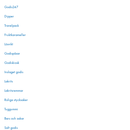
Godis247
Dipper
Travelpack
Fruktkarameller
Lösvikt
Godispåsar
Godiskiosk
Inslaget godis
Lakrits
Lakritsremmar
Roliga stycksaker
Tuggummi
Bars och askar
Salt godis