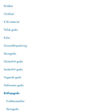
Klubbor
Choklad
K18-material
TikTok godis
Kolor
Grossistförpackning
Skumgodis
Glutenfritt godis
Sockerfritt godis
Veganskt godis
Halloween godis
Bröllopsgodis
Fruktkarameller
Skumgodis