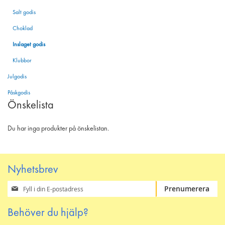
Salt godis
Choklad
Inslaget godis
Klubbor
Julgodis
Påskgodis
Önskelista
Du har inga produkter på önskelistan.
Nyhetsbrev
Prenumerera
Prenumerera
på
vårt
Behöver du hjälp?
nyhetsbrev