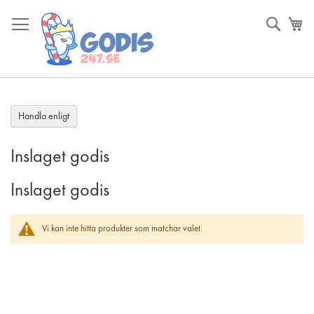
Skip
to
Sök
Va
Content
Handla enligt
Inslaget godis
Inslaget godis
Vi kan inte hitta produkter som matchar valet.