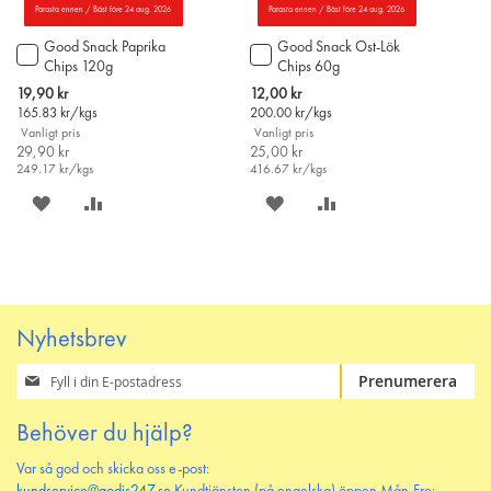
Parasta ennen / Bäst före 24 aug. 2026
Parasta ennen / Bäst före 24 aug. 2026
Good Snack Paprika
Good Snack Ost-Lök
Lägg
Lägg
Chips 120g
Chips 60g
till
till
i
i
Special
Special
19,90 kr
12,00 kr
varukorgen
varukorgen
Price
Price
165.83
kr/kgs
200.00
kr/kgs
Vanligt pris
Vanligt pris
29,90 kr
25,00 kr
249.17
kr/kgs
416.67
kr/kgs
SPARA
LÄGG
SPARA
LÄGG
PÅ
TILL
PÅ
TILL
ÖNSKELISTAN
JÄMFÖR
ÖNSKELISTAN
JÄMFÖR
Nyhetsbrev
Prenumerera
Prenumerera
på
vårt
Behöver du hjälp?
nyhetsbrev
Var så god och skicka oss e-post: