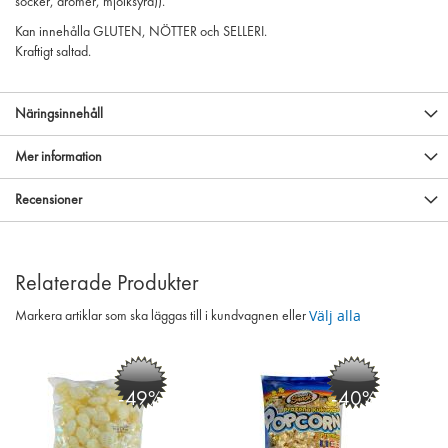
socker, aromer, mjölksyra)).
Kan innehålla GLUTEN, NÖTTER och SELLERI.
Kraftigt saltad.
Näringsinnehåll
Mer information
Recensioner
Relaterade Produkter
Välj alla
Markera artiklar som ska läggas till i kundvagnen eller
-49%
-40%