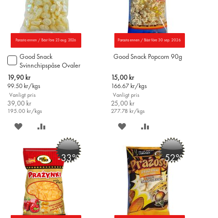
Parasta ennen / Bäst före 23 aug. 2026
Parasta ennen / Bäst före 30 sep. 2026
Good Snack
Good Snack Popcorn 90g
Lägg
Svinnchipspåse Ovaler
till
200g
i
Special
Special
19,90 kr
15,00 kr
varukorgen
Price
Price
99.50
kr/kgs
166.67
kr/kgs
Vanligt pris
Vanligt pris
39,00 kr
25,00 kr
195.00
kr/kgs
277.78
kr/kgs
SPARA
LÄGG
SPARA
LÄGG
PÅ
TILL
PÅ
TILL
-33%
-52%
ÖNSKELISTAN
JÄMFÖR
ÖNSKELISTAN
JÄMFÖR