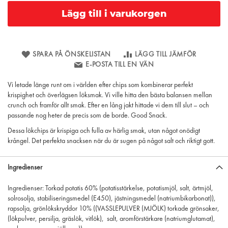
Lägg till i varukorgen
SPARA PÅ ÖNSKELISTAN
LÄGG TILL JÄMFÖR
E-POSTA TILL EN VÄN
Vi letade länge runt om i världen efter chips som kombinerar perfekt
krispighet och överlägsen löksmak. Vi ville hitta den bästa balansen mellan
crunch och framför allt smak. Efter en lång jakt hittade vi dem till slut – och
passande nog heter de precis som de borde. Good Snack.
Dessa lökchips är krispiga och fulla av härlig smak, utan något onödigt
krångel. Det perfekta snacksen när du är sugen på något salt och riktigt gott.
Ingredienser
Ingredienser: Torkad potatis 60% (potatisstärkelse, potatismjöl, salt, ärtmjöl,
solrosolja, stabiliseringsmedel (E450), jästningsmedel (natriumbikarbonat)),
rapsolja, grönlökskryddor 10% ((VASSLEPULVER (MJÖLK) torkade grönsaker,
(lökpulver, persilja, gräslök, vitlök), salt, aromförstärkare (natriumglutamat),