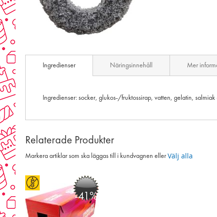
Skip
to
Ingredienser
Näringsinnehåll
Mer inform
the
beginning
of
the
Ingredienser: socker, glukos-/fruktossirap, vatten, gelatin, salmia
images
gallery
Relaterade Produkter
Välj alla
Markera artiklar som ska läggas till i kundvagnen eller
-41%