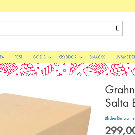
Sök
STA
FEST
GODIS
KRYDDOR
SNACKS
LIVSMEDE
Grahns
Salta 
Bli den första att
299,00