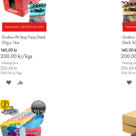
Parasta ennen / Bäst före 4 mars 2028
Parasta e
Grahns Pit Stop Fizzy Däck
Grahns P
50g x 14st
Däck 50
140,00 kr
140,00 k
200.00
kr/kgs
200.0
Vanligt pris
Vanligt pr
236,60 kr
236,60 k
338.00
kr/kgs
338.00
kr
SPARA
LÄGG
S
PÅ
TILL
P
ÖNSKELISTAN
JÄMFÖR
Ö
-21%