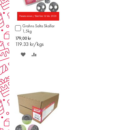
Parasta ennen / Bäst före 16 feb. 2028
Grahns Salta Skallar
Lägg
1,5kg
till
i
179,00 kr
varukorgen
119.33
kr/kgs
SPARA
LÄGG
PÅ
TILL
ÖNSKELISTAN
JÄMFÖR