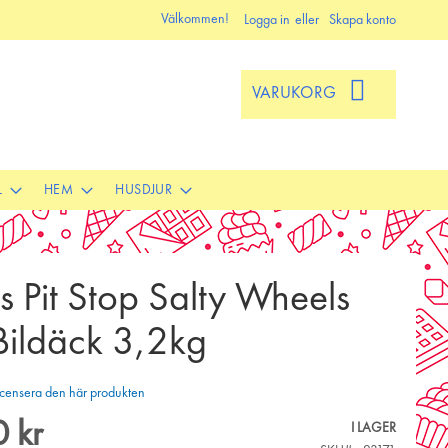
Välkommen!
Logga in
Skapa konto
VARUKORG
L
HEM
HUSDJUR
 Pit Stop Salty Wheels
Bildäck 3,2kg
 recensera den här produkten
 kr
I LAGER