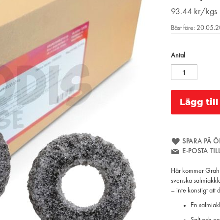
93.44
kr/kgs
Bäst före: 20.05.
Antal
Lägg til
SPARA PÅ Ö
E-POSTA TI
Här kommer Grahns 
svenska salmiakkl
– inte konstigt att
En salmiakk