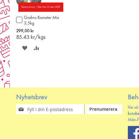
Parasta ennen / Bäst före 23 mars 2028
Grahns Kometer Mix
Lägg
3,5kg
till
i
299,00 kr
varukorgen
85.43
kr/kgs
SPARA
LÄGG
PÅ
TILL
ÖNSKELISTAN
JÄMFÖR
Nyhetsbrev
Beh
Prenumerera
Var så
Prenumerera
på
kunds
vårt
Mån-F
nyhetsbrev