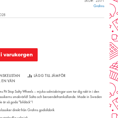
SKU
23171
Grahns
2028
l i varukorgen
NSKELISTAN
LÄGG TILL JÄMFÖR
LL EN VÄN
Pit Stop Salty Wheels – mjuka salmiakringar som tar dig rakt in i den
assikerns smakvärld! Salta och beroendeframkallande. Made in Sweden
 de är så goda "bildäck”!
lassiker direkt från Grahns godisfabrik