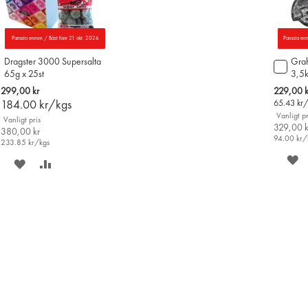
Parasta ennen / Bäst före 21 okt. 2026
Parasta en
Dragster 3000 Supersalta
Grah
Lägg
65g x 25st
3,5
till
i
Special
299,00 kr
229,00 k
varu
Price
184.00
kr/kgs
65.43
kr
Vanligt pr
Vanligt pris
329,00 k
380,00 kr
94.00
kr/
233.85
kr/kgs
S
SPARA
LÄGG
P
PÅ
TILL
Ö
ÖNSKELISTAN
JÄMFÖR