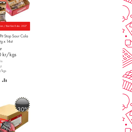
nnen / Bäst före 8 dec. 2027
it Stop Sour Cola
g x 14st
r
0
kr/kgs
is
r
/kgs
PARA
LÄGG
Å
TILL
NSKELISTAN
JÄMFÖR
-30%