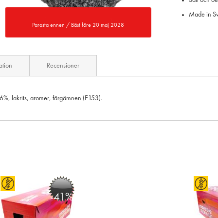
Salt och o
Made in 
Parasta ennen / Bäst före 20 maj 2028
ation
Recensioner
k 6%, lakrits, aromer, färgämnen (E153).
-41%