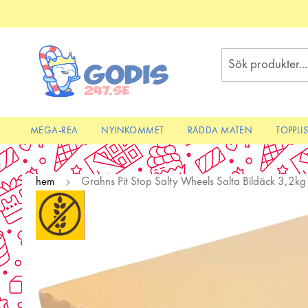
Skip
to
Content
Sök
MEGA-REA
NYINKOMMET
RÄDDA MATEN
TOPPLI
hem
Grahns Pit Stop Salty Wheels Salta Bildäck 3,2kg
Skip
to
the
end
of
the
images
gallery