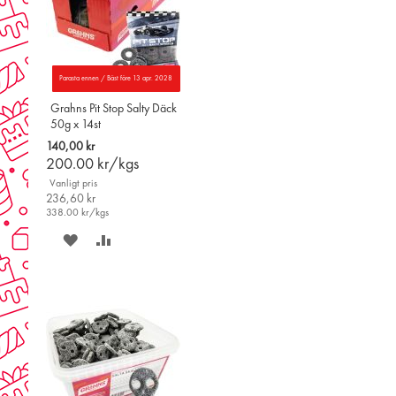
Parasta ennen / Bäst före 13 apr. 2028
Grahns Pit Stop Salty Däck
50g x 14st
140,00 kr
200.00
kr/kgs
Vanligt pris
236,60 kr
338.00
kr/kgs
SPARA
LÄGG
PÅ
TILL
ÖNSKELISTAN
JÄMFÖR