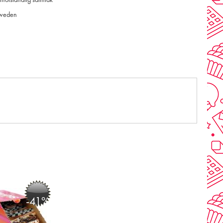
emotståndlig salmiak
Sweden
-41%