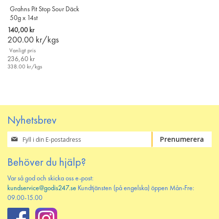
Grahns Pit Stop Sour Däck
50g x 14st
140,00 kr
200.00
kr/kgs
Vanligt pris
236,60 kr
338.00
kr/kgs
Nyhetsbrev
Prenumerera
Prenumerera
på
vårt
Behöver du hjälp?
nyhetsbrev
Var så god och skicka oss e-post:
kundservice@godis247.se
Kundtjänsten (på engelska) öppen Mån-Fre:
09.00-15.00