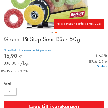
Parasta ennen / Bäst före 3 mars 2028
Grahns Pit Stop Sour Däck 50g
Skip
to
the
Bli den första att recensera den här produkten
beginning
16,90 kr
I LAGER
of
SKU
21916
the
338.00
kr/kgs
Grahns
images
Bäst före: 03.03.2028
gallery
Antal
Lägg till i varukorgen