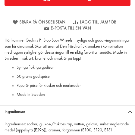
SPARA PÅ ÖNSKELISTAN
LÄGG TILL JÄMFÖR
E-POSTA TILL EN VÄN
Här kommer Grahns Pit Stop Sour Wheels – syrliga och goda vingummiringar
som får dina smaklökar att snurra! Den fräscha fruktsmaken i kombination
med lagom syrlighet gör dessa ringar till en riktig favorit att småäta. Made in
Sweden – såklart, kvalitet och smak är på topp!
Syrliga fruktiga godisar
50 grams godispåse
Populär påse för kiosker och marknader
Made in Sweden
Ingredienser
Ingredienser: socker, glukos-/fruktossirap, vatten, gelatin, surhetsreglerande
medel (äppelsyra (E296)), aromer, färgämnen (E100, E120, E131).