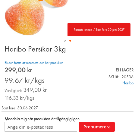
Parasta ennen / Bäst före 30 juni 2027
Haribo Persikor 3kg
Skip
to
the
Bli den första att recensera den här produkten
beginning
299,00 kr
Special
EJ I LAGER
of
Price
SKU
20536
the
99.67
kr/kgs
Haribo
images
349,00 kr
gallery
Vanligt pris
116.33
kr/kgs
Bäst före: 30.06.2027
Meddela mig när produkten är tillgänglig igen
Prenumerera