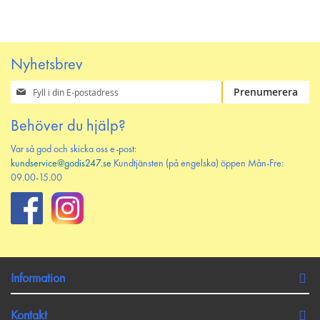
Nyhetsbrev
Prenumerera
Prenumerera
på
vårt
Behöver du hjälp?
nyhetsbrev
Var så god och skicka oss e-post:
kundservice@godis247.se
Kundtjänsten (på engelska) öppen Mån-Fre:
09.00-15.00
Information
Kontakt