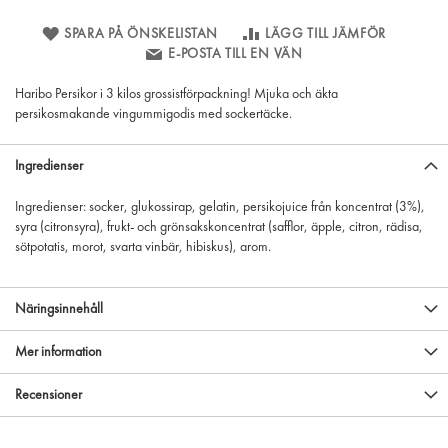
SPARA PÅ ÖNSKELISTAN
LÄGG TILL JÄMFÖR
E-POSTA TILL EN VÄN
Haribo Persikor i 3 kilos grossistförpackning! Mjuka och äkta
persikosmakande vingummigodis med sockertäcke.
Ingredienser
Ingredienser: socker, glukossirap, gelatin, persikojuice från koncentrat (3%),
syra (citronsyra), frukt- och grönsakskoncentrat (safflor, äpple, citron, rädisa,
sötpotatis, morot, svarta vinbär, hibiskus), arom.
Näringsinnehåll
Mer information
Recensioner