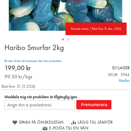
Parasta ennen / Bäst före 31 dec. 2026
Haribo Smurfar 2kg
Skip
to
the
Bli den första att recensera den här produkten
beginning
199,00 kr
EJ I LAGER
of
SKU
3944
the
99.50
kr/kgs
Haribo
images
Bäst före: 31.12.2026
gallery
Meddela mig när produkten är tillgänglig igen
Prenumerera
SPARA PÅ ÖNSKELISTAN
LÄGG TILL JÄMFÖR
E-POSTA TILL EN VÄN