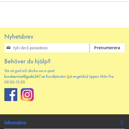
Nyhetsbrev
Prenumerera
Prenumerera
på
vårt
Behöver du hjälp?
nyhetsbrev
Var så god och skicka oss e-post:
kundservice@godis247.se
Kundtjänsten (på engelska) öppen Mån-Fre:
09.00-15.00
Information