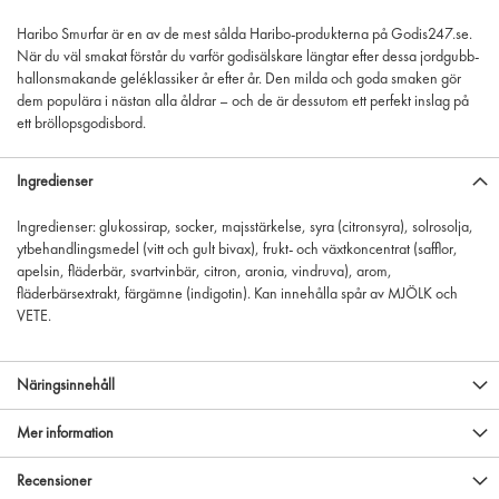
Haribo Smurfar är en av de mest sålda Haribo-produkterna på Godis247.se.
När du väl smakat förstår du varför godisälskare längtar efter dessa jordgubb-
hallon­smakande geléklassiker år efter år. Den milda och goda smaken gör
dem populära i nästan alla åldrar – och de är dessutom ett perfekt inslag på
ett bröllopsgodisbord.
Ingredienser
Ingredienser: glukossirap, socker, majsstärkelse, syra (citronsyra), solrosolja,
ytbehandlingsmedel (vitt och gult bivax), frukt- och växtkoncentrat (safflor,
apelsin, fläderbär, svartvinbär, citron, aronia, vindruva), arom,
fläderbärsextrakt, färgämne (indigotin). Kan innehålla spår av MJÖLK och
VETE.
Näringsinnehåll
Mer information
Recensioner