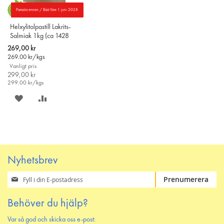
Parasta ennen / Bäst före 1 juni 2028
Helxylitolpastill Lakrits-
Salmiak 1kg (ca 1428
helxylitolpastiller)
Special
269,00 kr
Price
269.00
kr/kgs
Vanligt pris
299,00 kr
299.00
kr/kgs
SPARA
LÄGG
PÅ
TILL
ÖNSKELISTAN
JÄMFÖR
Nyhetsbrev
Prenumerera
Prenumerera
på
vårt
Behöver du hjälp?
nyhetsbrev
Var så god och skicka oss e-post: