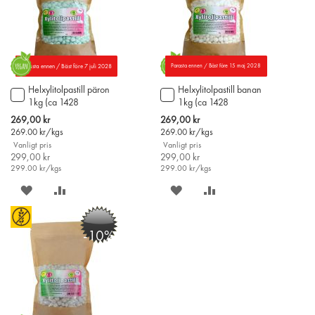
Parasta ennen / Bäst före 7 juli 2028
Parasta ennen / Bäst före 15 maj 2028
Helxylitolpastill päron
Helxylitolpastill banan
Lägg
Lägg
1kg (ca 1428
1kg (ca 1428
till
till
helxylitolpastiller)
helxylitolpastiller)
i
i
Special
Special
269,00 kr
269,00 kr
varukorgen
varukorgen
Price
Price
269.00
kr/kgs
269.00
kr/kgs
Vanligt pris
Vanligt pris
299,00 kr
299,00 kr
299.00
kr/kgs
299.00
kr/kgs
SPARA
LÄGG
SPARA
LÄGG
PÅ
TILL
PÅ
TILL
-10%
ÖNSKELISTAN
JÄMFÖR
ÖNSKELISTAN
JÄMFÖR