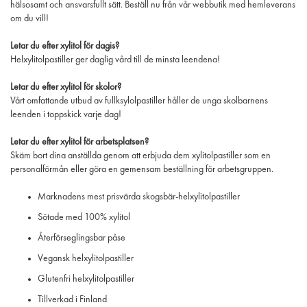
hälsosamt och ansvarsfullt sätt. Beställ nu från vår webbutik med hemleverans
om du vill!
Letar du efter xylitol för dagis?
Helxylitolpastiller ger daglig vård till de minsta leendena!
Letar du efter xylitol för skolor?
Vårt omfattande utbud av fullksylolpastiller håller de unga skolbarnens
leenden i toppskick varje dag!
Letar du efter xylitol för arbetsplatsen?
Skäm bort dina anställda genom att erbjuda dem xylitolpastiller som en
personalförmån eller göra en gemensam beställning för arbetsgruppen.
Marknadens mest prisvärda skogsbär-helxylitolpastiller
Sötade med 100% xylitol
Återförseglingsbar påse
Vegansk helxylitolpastiller
Glutenfri helxylitolpastiller
Tillverkad i Finland