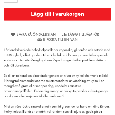
Lägg till i varukorgen
SPARA PÅ ÖNSKELISTAN
LÄGG TILL JÄMFÖR
E-POSTA TILL EN VÄN
I Finland tillverkade helxylitolpastiller är veganska, glutenfria och sötade med
100% xylitol, vilket gör dem till ett idealiskt val för många som följer speciella
kostvanor. Den återförseglingsbara förpackningen håller pastillerna fräscha
och lätt doserbara.
Se till att ta hand om dina tänder genom att njuta av xylitol efter varje måltid.
Näringsrekommendationerna rekommenderar användning av xylitol i en
mängd av 5 gram eller mer per dag, uppdelat i minst tre
användningstillfällen. En lämplig mängd är två xylitolpastiller cirka 4 gånger
om dagen efter varje måltid eller mellanmål.
Njut av våra läckra smakalternativ samtidigt som du tar hand om dina tänder.
Helxylitolpastiller är ett utmärkt val för dem som vill njuta av godis på ett