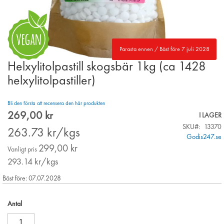
Parasta ennen / Bäst före 7 juli 2028
Helxylitolpastill skogsbär 1kg (ca 1428
Skip
to
helxylitolpastiller)
the
beginning
Bli den första att recensera den här produkten
of
269,00 kr
the
Special
I LAGER
images
Price
SKU
13370
263.73
kr/kgs
gallery
Godis247.se
299,00 kr
Vanligt pris
293.14
kr/kgs
Bäst före: 07.07.2028
Antal