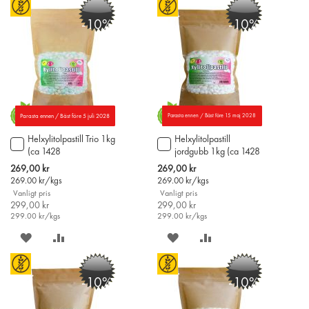
-10%
-10%
Parasta ennen / Bäst före 5 juli 2028
Parasta ennen / Bäst före 15 maj 2028
Helxylitolpastill Trio 1kg
Helxylitolpastill
Lägg
Lägg
(ca 1428
jordgubb 1kg (ca 1428
till
till
helxylitolpastiller)
helxylitolpastiller)
i
i
Special
Special
269,00 kr
269,00 kr
varukorgen
varukorgen
Price
Price
269.00
kr/kgs
269.00
kr/kgs
Vanligt pris
Vanligt pris
299,00 kr
299,00 kr
299.00
kr/kgs
299.00
kr/kgs
SPARA
LÄGG
SPARA
LÄGG
PÅ
TILL
PÅ
TILL
-10%
-10%
ÖNSKELISTAN
JÄMFÖR
ÖNSKELISTAN
JÄMFÖR