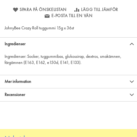
SPARA PÅ ÖNSKELISTAN
LÄGG TILL JÄMFÖR
E-POSTA TILL EN VÄN
JohnyBee Crazy Roll tuggummi 15g x 36st
Ingredienser
Ingredienser: Socker, tuggummibas, glukossirap, dextros, smakämnen,
färgämnen (E163, E162, e150d, E141, E133).
Mer information
Recensioner