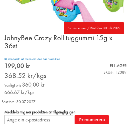
Parasta ennen / Bäst före 30 juli 2027
JohnyBee Crazy Roll tuggummi 15g x
Skip
to
36st
the
beginning
Bli den första att recensera den här produkten
of
199,00 kr
the
Special
EJ I LAGER
images
Price
SKU
12089
368.52
kr/kgs
gallery
360,00 kr
Vanligt pris
666.67
kr/kgs
Bäst före: 30.07.2027
Meddela mig när produkten är tillgänglig igen
Prenumerera