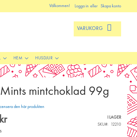
Välkommen!
Logga in
Skapa konto
VARUKORG
L
HEM
HUSDJUR
 Mints mintchoklad 99g
 recensera den här produkten
kr
I LAGER
SKU
12210
s