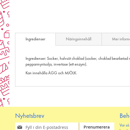
Skip
to
Ingredienser
Näringsinnehåll
Mer inform
the
beginning
of
the
Ingredienser: Socker, halvsöt choklad (socker, choklad bearbetad me
images
pepparmyntsolja, invertase (ett enzym).
gallery
Kan innehålla ÄGG och MJÖLK.
Nyhetsbrev
Beh
Prenumerera
Var så
Prenumerera