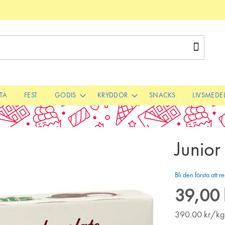
Sök
STA
FEST
GODIS
KRYDDOR
SNACKS
LIVSMEDE
Junior
Bli den första att
39,00 
390.00
kr/kg