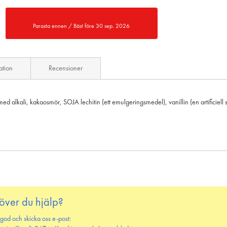
Parasta ennen / Bäst före 30 sep. 2026
ation
Recensioner
d alkali, kakaosmör, SOJA lechitin (ett emulgeringsmedel), vanillin (en artificiell 
över du hjälp?
 god och skicka oss e-post: