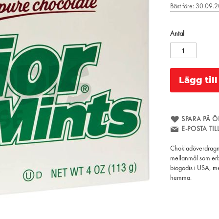
Bäst före: 30.09.
Antal
Lägg til
SPARA PÅ Ö
E-POSTA TI
Chokladöverdragna
mellanmål som erb
biogodis i USA, me
hemma.